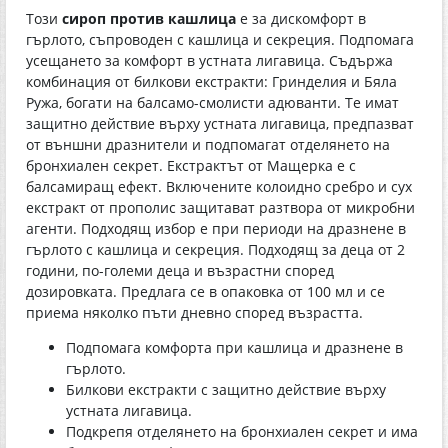
Този
сироп против кашлица
е за дискомфорт в
гърлото, съпроводен с кашлица и секреция. Подпомага
усещането за комфорт в устната лигавица. Съдържа
комбинация от билкови екстракти: Гринделия и Бяла
Ружа, богати на балсамо-смолисти адюванти. Те имат
защитно действие върху устната лигавица, предпазват
от външни дразнители и подпомагат отделянето на
бронхиален секрет. Екстрактът от Мащерка е с
балсамиращ ефект. Включените колоидно сребро и сух
екстракт от прополис защитават разтвора от микробни
агенти. Подходящ избор е при периоди на дразнене в
гърлото с кашлица и секреция. Подходящ за деца от 2
години, по-големи деца и възрастни според
дозировката. Предлага се в опаковка от 100 мл и се
приема няколко пъти дневно според възрастта.
Подпомага комфорта при кашлица и дразнене в
гърлото.
Билкови екстракти с защитно действие върху
устната лигавица.
Подкрепя отделянето на бронхиален секрет и има