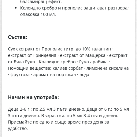
балсамиращ ефект.
Колоидно сребро и прополис защитават разтвора;
опаковка 100 мл.
Състав:
Сух екстракт от Прополис титр. до 10% галангин ·
екстракт от Гринделия · екстракт от Мащерка · екстракт
от Бяла Ружа · Колоидно сребро · Гума арабика ·
Помощни вещества: калиев сорбат · лимонена киселина
· фруктоза · аромат на портокал · вода
Начин на употреба:
Деца 2-6 г.: по 2,5 мл 3 пъти дневно. Деца от 6 г.: по 5 мл
3 пъти дневно. Възрастни: по 5 мл 3-4 пъти дневно.
Приемайте по едно и също време през деня за
удобство.