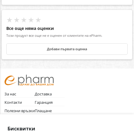
★★★★★
Все още няма оценки
Този продукт все още не е оценен от клиентите на ePharm.
Добави първата оценка
За нас
Доставка
Контакти
Гаранция
Полезни връзки
Плащане
Лични данни
Как да поръчам
Общи условия
Бисквитки