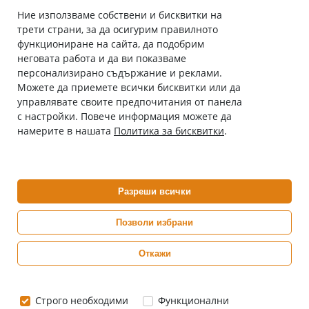
Ние използваме собствени и бисквитки на
трети страни, за да осигурим правилното
Абонирай се за нашия бюлетин
функциониране на сайта, да подобрим
Имейл адрес
неговата работа и да ви показваме
персонализирано съдържание и реклами.
Можете да приемете всички бисквитки или да
С абонамента се съгласявам с
Политиката за лични данни
.
управлявате своите предпочитания от панела
с настройки. Повече информация можете да
Онлайн аптека, част от аптеки „Ванчева“
намерите в нашата
Политика за бисквитки
.
ePharm.bg е лицензирана онлайн аптека и част от аптеки
„Ванчева“, които повече от 30 години се грижат за здравето на
своите пациенти.
Разреши всички
ePharm е лицензирана онлайн аптека от
Изпълнителна Агенция по Лекарствата
Позволи избрани
Откажи
0882 444 666
Понеделник ÷ Петък: 9:00 ÷ 18:00 часа
Строго необходими
Функционални