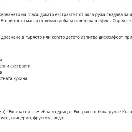
вяването на гласа, докато екстрактът от бяла ружа създава за
Етеричното масло от лимон добавя освежаващ ефект. Спреят е у
и дразнене в гърлото или когато детето изпитва дискомфорт пр
и
елни екстракти
а
стната кухина
н) · Екстракт от лечебна мъдрица · Екстракт от бяла ружа · Кол
мат, глицерин, фруктоза, вода