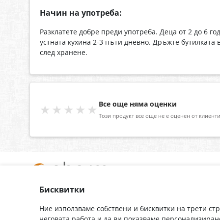
Начин на употреба:
Разклатете добре преди употреба. Деца от 2 до 6 го
устната кухина 2-3 пъти дневно. Дръжте бутилката 
след хранене.
Все още няма оценки
★★★★★
Този продукт все още не е оценен от клиенти
Бисквитки
За нас
Доставка
Контакти
Гаранция
Ние използваме собствени и бисквитки на трети ст
неговата работа и да ви показваме персонализиран