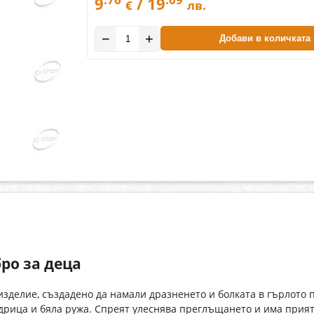
9
/ 19
€
лв.
−
+
Добави в количката
бро за деца
зделие, създадено да намали дразненето и болката в гърлото 
дрица и бяла ружа. Спреят улеснява преглъщането и има приятен