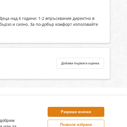
 Деца над 6 години: 1-2 впръсквания директно в
 бързо и силно. За по-добър комфорт използвайте
Добави първата оценка
нлайн аптека, част от аптеки „Ванчева“
harm.bg е лицензирана онлайн аптека и част от аптеки
Разреши всички
анчева“, които повече от 30 години се грижат за здравето на
воите пациенти.
одобрим
Позволи избрани
и или да