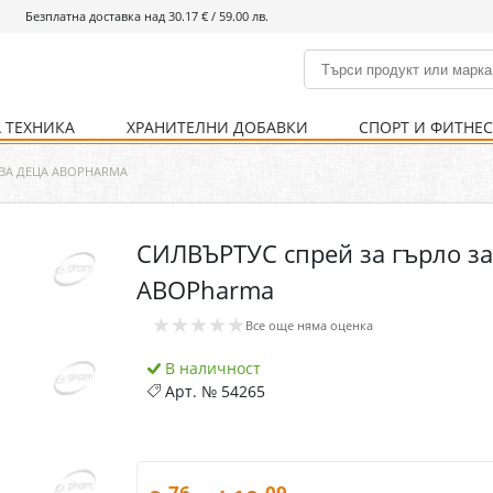
Безплатна доставка над 30.17 € / 59.00 лв.
 ТЕХНИКА
ХРАНИТЕЛНИ ДОБАВКИ
СПОРТ И ФИТНЕ
и
% Хранителни добавки
Болно гърло
Инхалатори
Кости и стави
Храни и напитки
Детска козметика
Уреди
Хигиена на тялото
% Спорт и фитнес
Ваксини
Термометри
Нервна система
Уреди и аксесоари
Козметика за мъже
Хранене
Предпазни стредства
 ЗА ДЕЦА ABOPHARMA
СИЛВЪРТУС спрей за гърло за
Кости и стави
Нервна система
ABOPharma
Храносмилателна
Хомеопатия
★★★★★
система
Все още няма оценка
В наличност
Арт. №
54265
.76
.09