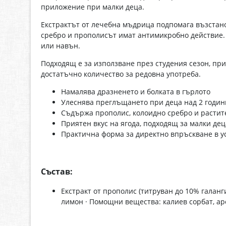
приложение при малки деца.
Екстрактът от лечебна мъдрица подпомага възстано
сребро и прополисът имат антимикробно действие. 
или навън.
Подходящ е за използване през студения сезон, пр
достатъчно количество за редовна употреба.
Намалява дразненето и болката в гърлото
Улеснява преглъщането при деца над 2 годин
Съдържа прополис, колоидно сребро и растит
Приятен вкус на ягода, подходящ за малки дец
Практична форма за директно впръскване в у
Състав:
Екстракт от прополис (титруван до 10% галанги
лимон · Помощни вещества: калиев сорбат, аро