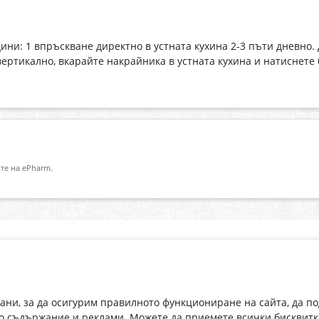
дини: 1 впръскване директно в устната кухина 2-3 пъти дневно.
вертикално, вкарайте накрайника в устната кухина и натиснете
те на ePharm.
Абонирай се за нашия бюлетин
О
Имейл адрес
eP
„В
с
рани, за да осигурим правилното функциониране на сайта, да п
С абонамента се съгласявам с
Политиката за лични данни
.
о съдържание и реклами. Можете да приемете всички бисквитк