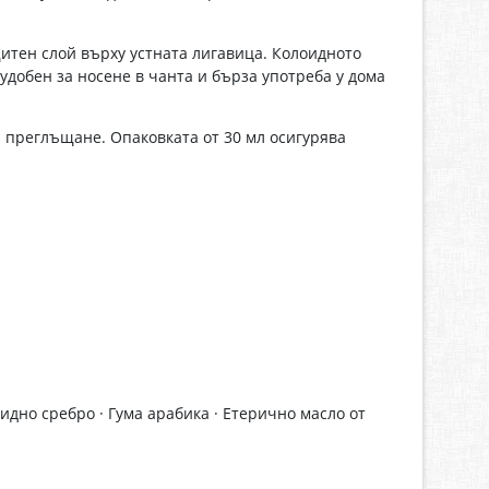
щитен слой върху устната лигавица. Колоидното
добен за носене в чанта и бърза употреба у дома
и преглъщане. Опаковката от 30 мл осигурява
оидно сребро · Гума арабика · Етерично масло от