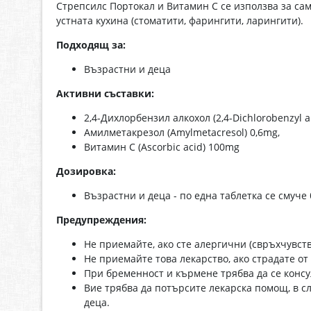
Стрепсилс Портокал и Витамин С се използва за с
устната кухина (стоматити, фарингити, ларингити).
Подходящ за:
Възрастни и деца
Активни съставки:
2,4-Дихлорбензил алкохол (2,4-Dichlorobenzyl al
Амилметакрезол (Amylmetacresol) 0,6mg,
Витамин С (Ascorbic acid) 100mg
Дозировка:
Възрастни и деца - по една таблетка се смуче 
Предупреждения:
He приемайте, ако сте алергични (свръхчувст
Не приемайте това лекарство, ако страдате о
При бременност и кърмене трябва да се консул
Вие трябва да потърсите лекарска помощ, в с
деца.