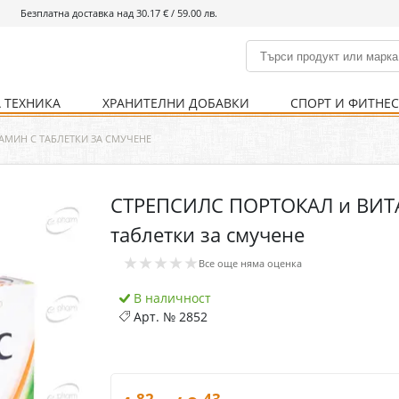
Безплатна доставка над 30.17 € / 59.00 лв.
 ТЕХНИКА
ХРАНИТЕЛНИ ДОБАВКИ
СПОРТ И ФИТНЕ
и
% Хранителни добавки
Болно гърло
Инхалатори
Кости и стави
Храни и напитки
Детска козметика
Уреди
Хигиена на тялото
% Спорт и фитнес
Ваксини
Термометри
Нервна система
Уреди и аксесоари
Козметика за мъже
Хранене
Предпазни стредства
АМИН C ТАБЛЕТКИ ЗА СМУЧЕНЕ
СТРЕПСИЛС ПОРТОКАЛ и ВИ
Кости и стави
Нервна система
таблетки за смучене
Храносмилателна
Хомеопатия
★★★★★
система
Все още няма оценка
В наличност
Арт. №
2852
.82
.43