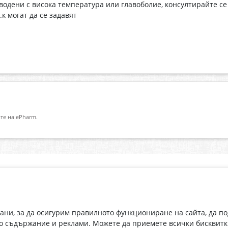
одени с висока температура или главоболие, консултирайте се 
к могат да се задавят
те на ePharm.
Абонирай се за нашия бюлетин
О
Имейл адрес
eP
„В
с
рани, за да осигурим правилното функциониране на сайта, да п
С абонамента се съгласявам с
Политиката за лични данни
.
о съдържание и реклами. Можете да приемете всички бисквитк