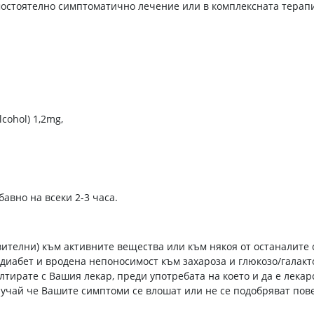
амостоятелно симптоматично лечение или в комплексната тера
cohol) 1,2mg,
бавно на всеки 2-3 часа.
вителни) към активните вещества или към някоя от останалите 
т диабет и вродена непоносимост към захароза и глюкозо/галак
тирате с Вашия лекар, преди употребата на което и да е лекар
лучай че Вашите симптоми се влошат или не се подобряват пове