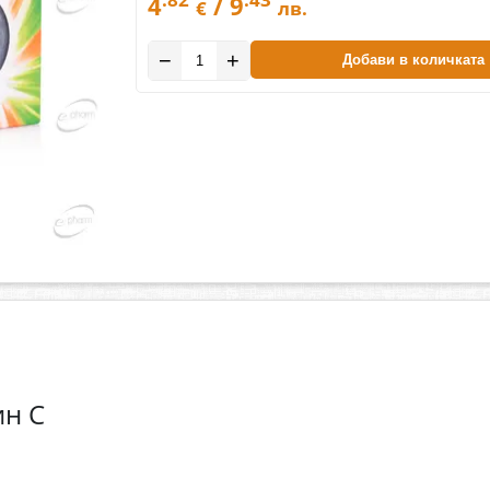
4
/ 9
€
лв.
−
+
Добави в количката
ин С