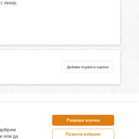
с лекар.
Добави първата оценка
нлайн аптека, част от аптеки „Ванчева“
harm.bg е лицензирана онлайн аптека и част от аптеки
Разреши всички
анчева“, които повече от 30 години се грижат за здравето на
воите пациенти.
одобрим
Позволи избрани
и или да