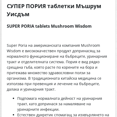
СУПЕР ПОРИЯ таблетки Мъшрум
Уисдъм
SUPER PORIA tablets Mushroom Wisdom
Super Poria на американската компания Mushroom
Wisdom е висококачествен продукт допринасящ за
нормалното функциониране на бъбреците, уринарния
тракт и отделителната система. Пория е вид рядко
срещана гъба, която расте по корените на бора и
притежава множество здравословни ползи за
организма. В традиционната китайска медицина се
използва при превенция и лечение на бъбреците,
далака и уринарния тракт.
Подпомага нормалната дейност на уринарния
тракт, като допринася за намаляване на
уринарните инфекции.
Естествен дуиретик спомагащ за изхвърлянето на