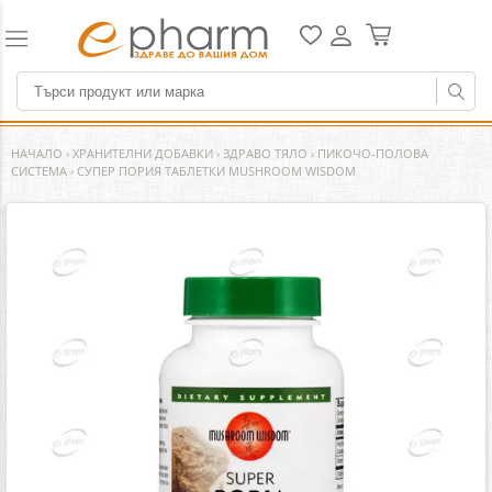
НАЧАЛО
›
ХРАНИТЕЛНИ ДОБАВКИ
›
ЗДРАВО ТЯЛО
›
ПИКОЧО-ПОЛОВА
СИСТЕМА
›
СУПЕР ПОРИЯ ТАБЛЕТКИ MUSHROOM WISDOM