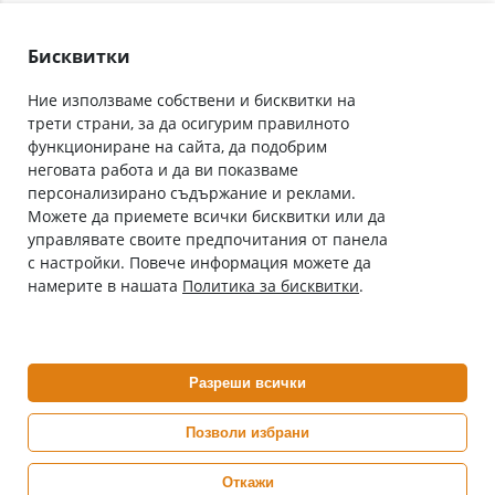
Лични данни
Как да поръчам
Общи условия
Бисквитки
Ние използваме собствени и бисквитки на
трети страни, за да осигурим правилното
Абонирай се за нашия бюлетин
функциониране на сайта, да подобрим
Имейл адрес
неговата работа и да ви показваме
персонализирано съдържание и реклами.
Можете да приемете всички бисквитки или да
С абонамента се съгласявам с
Политиката за лични данни
.
управлявате своите предпочитания от панела
с настройки. Повече информация можете да
Онлайн аптека, част от аптеки „Ванчева“
намерите в нашата
Политика за бисквитки
.
ePharm.bg е лицензирана онлайн аптека и част от аптеки
„Ванчева“, които повече от 30 години се грижат за здравето на
своите пациенти.
Разреши всички
ePharm е лицензирана онлайн аптека от
Изпълнителна Агенция по Лекарствата
Позволи избрани
Откажи
0882 444 666