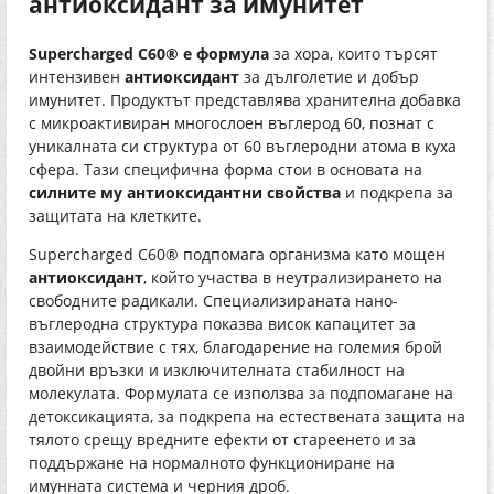
антиоксидант за имунитет
Supercharged C60® е формула
за хора, които търсят
интензивен
антиоксидант
за дълголетие и добър
имунитет. Продуктът представлява хранителна добавка
с микроактивиран многослоен въглерод 60, познат с
уникалната си структура от 60 въглеродни атома в куха
сфера. Тази специфична форма стои в основата на
силните му антиоксидантни свойства
и подкрепа за
защитата на клетките.
Supercharged C60® подпомага организма като мощен
антиоксидант
, който участва в неутрализирането на
свободните радикали. Специализираната нано-
въглеродна структура показва висок капацитет за
взаимодействие с тях, благодарение на големия брой
двойни връзки и изключителната стабилност на
молекулата. Формулата се използва за подпомагане на
детоксикацията, за подкрепа на естествената защита на
тялото срещу вредните ефекти от стареенето и за
поддържане на нормалното функциониране на
имунната система и черния дроб.