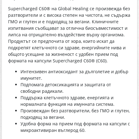
Supercharged C60® на Global Healing се произвежда без
разтворители и с висока степен на чистота, не съдържа
ГМО и глутен и е подходящ за вегани. Клиничните
изпитвания съобщават за отлична биосъвместимост и
липса на отрицателно въздействие върху организма.
Продуктът се предпочита от хора, които искат да
подкрепят клетъчното си здраве, енергийните нива и
общото усещане за жизненост с удобен прием под
формата на капсули Supercharged C60® (С60).
Интензивен антиоксидант за дълголетие и добър
имунитет.
Подпомага детоксикацията и защитата от
свободни радикали.
Поддържа клетъчното здраве, енергията и
нормалната функция на имунната система.
Произвеждан без разтворители, без ГМО и глутен,
подходящ за вегани.
Удобна форма на прием под формата на капсули с
микроактивиран въглерод 60.