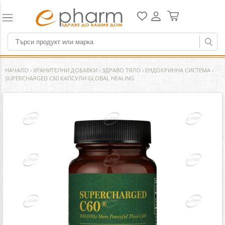
НАЧАЛО
›
ХРАНИТЕЛНИ ДОБАВКИ
›
ЗДРАВО ТЯЛО
›
ЕНДОКРИННА СИСТЕМА
›
SUPERCHARGED C60 КАПСУЛИ GLOBAL HEALING