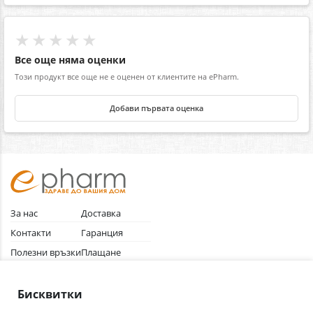
★★★★★
Все още няма оценки
Този продукт все още не е оценен от клиентите на ePharm.
Добави първата оценка
За нас
Доставка
Контакти
Гаранция
Полезни връзки
Плащане
Лични данни
Как да поръчам
Общи условия
Бисквитки