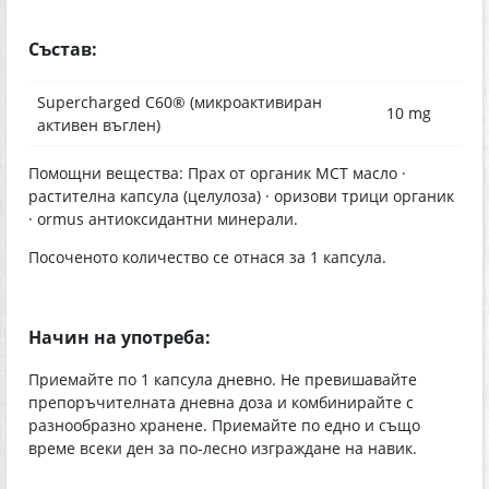
Състав:
Supercharged C60® (микроактивиран
10 mg
активен въглен)
Помощни вещества: Прах от органик МСТ масло ·
растителна капсула (целулоза) · оризови трици органик
· ormus антиоксидантни минерали.
Посоченото количество се отнася за 1 капсула.
Начин на употреба:
Приемайте по 1 капсула дневно. Не превишавайте
препоръчителната дневна доза и комбинирайте с
разнообразно хранене. Приемайте по едно и също
време всеки ден за по-лесно изграждане на навик.