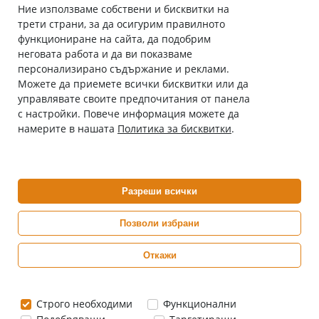
Ние използваме собствени и бисквитки на
трети страни, за да осигурим правилното
Абонирай се за нашия бюлетин
функциониране на сайта, да подобрим
Имейл адрес
неговата работа и да ви показваме
персонализирано съдържание и реклами.
Можете да приемете всички бисквитки или да
С абонамента се съгласявам с
Политиката за лични данни
.
управлявате своите предпочитания от панела
с настройки. Повече информация можете да
Онлайн аптека, част от аптеки „Ванчева“
намерите в нашата
Политика за бисквитки
.
ePharm.bg е лицензирана онлайн аптека и част от аптеки
„Ванчева“, които повече от 30 години се грижат за здравето на
своите пациенти.
Разреши всички
ePharm е лицензирана онлайн аптека от
Изпълнителна Агенция по Лекарствата
Позволи избрани
Откажи
0882 444 666
Понеделник ÷ Петък: 9:00 ÷ 18:00 часа
Строго необходими
Функционални