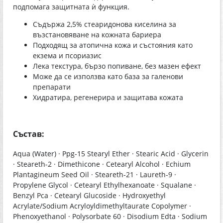
подпомага защитната ѝ функция.
Съдържа 2,5% стеаридонова киселина за
възстановяване на кожната бариера
Подходящ за атопична кожа и състояния като
екзема и псориазис
Лека текстура, бързо попиване, без мазен ефект
Може да се използва като база за галенови
препарати
Хидратира, регенерира и защитава кожата
Състав:
Aqua (Water) · Ppg-15 Stearyl Ether · Stearic Acid · Glycerin
· Steareth-2 · Dimethicone · Cetearyl Alcohol · Echium
Plantagineum Seed Oil · Steareth-21 · Laureth-9 ·
Propylene Glycol · Cetearyl Ethylhexanoate · Squalane ·
Benzyl Pca · Cetearyl Glucoside · Hydroxyethyl
Acrylate/Sodium Acryloyldimethyltaurate Copolymer ·
Phenoxyethanol · Polysorbate 60 · Disodium Edta · Sodium