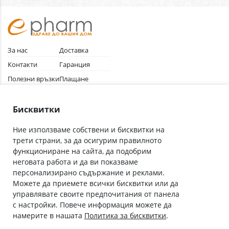
За нас
Доставка
Контакти
Гаранция
Полезни връзки
Плащане
Лични данни
Как да поръчам
Общи условия
Бисквитки
Ние използваме собствени и бисквитки на
трети страни, за да осигурим правилното
Абонирай се за нашия бюлетин
функциониране на сайта, да подобрим
Имейл адрес
неговата работа и да ви показваме
персонализирано съдържание и реклами.
Можете да приемете всички бисквитки или да
С абонамента се съгласявам с
Политиката за лични данни
.
управлявате своите предпочитания от панела
с настройки. Повече информация можете да
Онлайн аптека, част от аптеки „Ванчева“
намерите в нашата
Политика за бисквитки
.
ePharm.bg е лицензирана онлайн аптека и част от аптеки