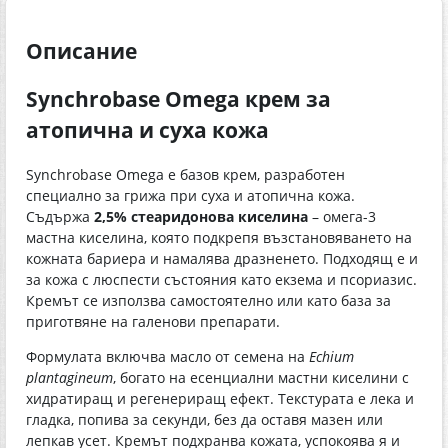
Описание
Synchrobase Omega крем за
атопична и суха кожа
Synchrobase Omega е базов крем, разработен
специално за грижа при суха и атопична кожа.
Съдържа
2,5% стеаридонова киселина
– омега-3
мастна киселина, която подкрепя възстановяването на
кожната бариера и намалява дразненето. Подходящ е и
за кожа с люспести състояния като екзема и псориазис.
Кремът се използва самостоятелно или като база за
приготвяне на галенови препарати.
Формулата включва масло от семена на
Echium
plantagineum
, богато на есенциални мастни киселини с
хидратиращ и регенериращ ефект. Текстурата е лека и
гладка, попива за секунди, без да оставя мазен или
лепкав усет. Кремът подхранва кожата, успокоява я и