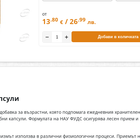
от
.80
.99
13
/ 26
€
лв.
−
+
Добави в количката
псули
добавка за възрастни, която подпомага ежедневния хранителен
бни капсули. Формулата на НАУ ФУДС осигурява лесен прием и
низмът използва в различни физиологични процеси. Приемът н