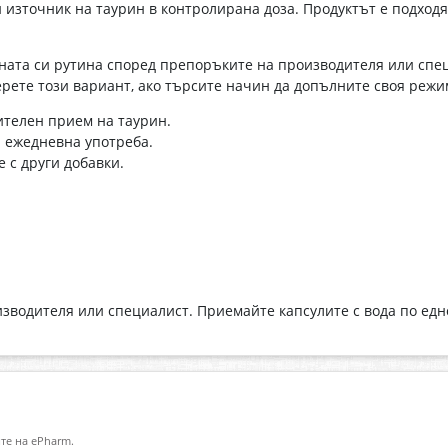
 източник на таурин в контролирана доза. Продуктът е подходя
вната си рутина според препоръките на производителя или спе
ерете този вариант, ако търсите начин да допълните своя режи
ителен прием на таурин.
 ежедневна употреба.
 с други добавки.
зводителя или специалист. Приемайте капсулите с вода по едно
те на ePharm.