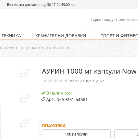
Безплатна доставка над 30.17 € / 59.00 лв.
 ТЕХНИКА
ХРАНИТЕЛНИ ДОБАВКИ
СПОРТ И ФИТНЕ
и
% Хранителни добавки
Болно гърло
Инхалатори
Кости и стави
Храни и напитки
Детска козметика
Уреди
Хигиена на тялото
% Спорт и фитнес
Ваксини
Термометри
Нервна система
Уреди и аксесоари
Козметика за мъже
Хранене
Предпазни стредства
М
›
ТАУРИН 1000 МГ КАПСУЛИ NOW FOODS
ТАУРИН 1000 мг капсули Now
Кости и стави
Нервна система
★★★★★
Все още няма оценка
Храносмилателна
Хомеопатия
система
В наличност
Арт. №
59261 64681
ОПАКОВКА
100 капсули