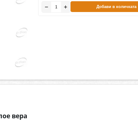
−
+
Добави в количката
лое вера