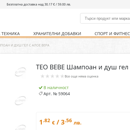
Безплатна доставка над 30.17 € / 59.00 лв.
 ТЕХНИКА
ХРАНИТЕЛНИ ДОБАВКИ
СПОРТ И ФИТНЕ
и
% Хранителни добавки
Болно гърло
Инхалатори
Кости и стави
Храни и напитки
Детска козметика
Уреди
Хигиена на тялото
% Спорт и фитнес
Ваксини
Термометри
Нервна система
Уреди и аксесоари
Козметика за мъже
Хранене
Предпазни стредства
ПОАН И ДУШ ГЕЛ С АЛОЕ ВЕРА
TEO BEBE Шампоан и душ гел 
Кости и стави
Нервна система
★★★★★
Все още няма оценка
Храносмилателна
Хомеопатия
система
В наличност
Арт. №
59064
.82
.56
1
/ 3
€
лв.