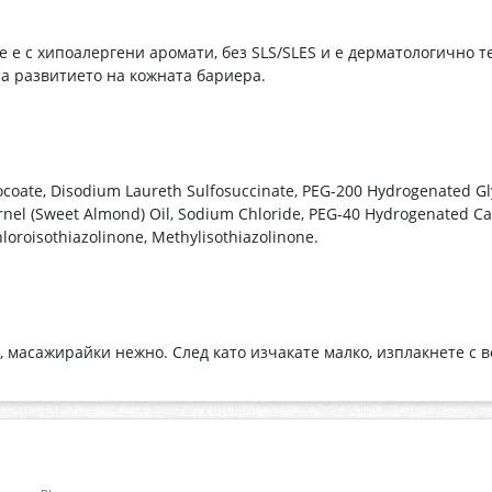
e е с хипоалергени аромати, без SLS/SLES и е дерматологично т
за развитието на кожната бариера.
coate, Disodium Laureth Sulfosuccinate, PEG-200 Hydrogenated Gly
nel (Sweet Almond) Oil, Sodium Chloride, PEG-40 Hydrogenated Cas
hloroisothiazolinone, Methylisothiazolinone.
, масажирайки нежно. След като изчакате малко, изплакнете с в