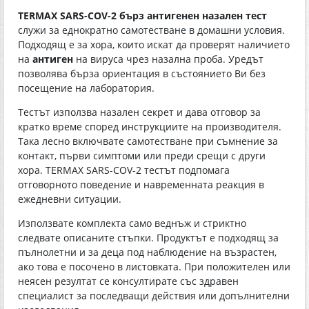
TERMAX SARS-COV-2 бърз антигенен назален тест
служи за еднократно самотестване в домашни условия.
Подходящ е за хора, които искат да проверят наличието
на
антиген
на вируса чрез назална проба. Уредът
позволява бърза ориентация в състоянието Ви без
посещение на лаборатория.
Тестът използва назален секрет и дава отговор за
кратко време според инструкциите на производителя.
Така лесно включвате самотестване при съмнение за
контакт, първи симптоми или преди срещи с други
хора. TERMAX SARS-COV-2 тестът подпомага
отговорното поведение и навременната реакция в
ежедневни ситуации.
Използвате комплекта само веднъж и стриктно
следвате описаните стъпки. Продуктът е подходящ за
пълнолетни и за деца под наблюдение на възрастен,
ако това е посочено в листовката. При положителен или
неясен резултат се консултирате със здравен
специалист за последващи действия или допълнителни