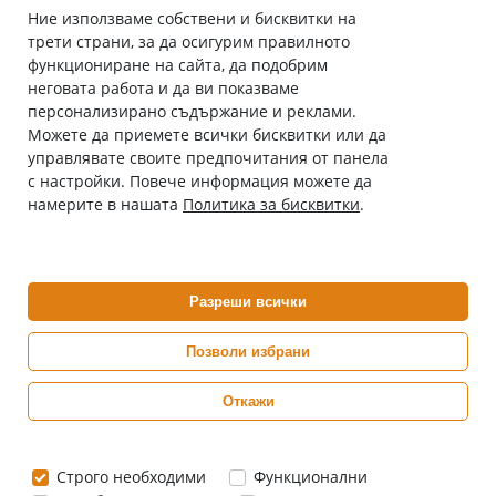
Ние използваме собствени и бисквитки на
трети страни, за да осигурим правилното
Абонирай се за нашия бюлетин
функциониране на сайта, да подобрим
Имейл адрес
неговата работа и да ви показваме
персонализирано съдържание и реклами.
Можете да приемете всички бисквитки или да
С абонамента се съгласявам с
Политиката за лични данни
.
управлявате своите предпочитания от панела
с настройки. Повече информация можете да
Онлайн аптека, част от аптеки „Ванчева“
намерите в нашата
Политика за бисквитки
.
ePharm.bg е лицензирана онлайн аптека и част от аптеки
„Ванчева“, които повече от 30 години се грижат за здравето на
своите пациенти.
Разреши всички
ePharm е лицензирана онлайн аптека от
Изпълнителна Агенция по Лекарствата
Позволи избрани
Откажи
0882 444 666
Понеделник ÷ Петък: 9:00 ÷ 18:00 часа
Строго необходими
Функционални