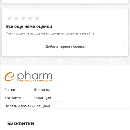
★★★★★
Все още няма оценки
Този продукт все още не е оценен от клиентите на ePharm.
Добави първата оценка
За нас
Доставка
Контакти
Гаранция
Полезни връзки
Плащане
Лични данни
Как да поръчам
Общи условия
Бисквитки