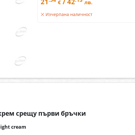
21
/ 42
€
лв.
Изчерпана наличност
рем срещу първи бръчки
ight cream