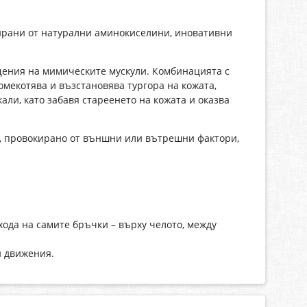
ирани от натурални аминокиселини, иновативни
щения на мимическите мускули. Комбинацията с
омекотява и възстановява тургора на кожата,
ли, като забавя стареенето на кожата и оказва
, провокирано от външни или вътрешни фактори,
ода на самите бръчки – върху челото, между
и движения.