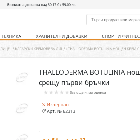
Безплатна доставка над 30.17 € / 59.00 лв.
 ТЕХНИКА
ХРАНИТЕЛНИ ДОБАВКИ
СПОРТ И ФИТНЕ
и
% Хранителни добавки
Болно гърло
Инхалатори
Кости и стави
Храни и напитки
Детска козметика
Уреди
Хигиена на тялото
% Спорт и фитнес
Ваксини
Термометри
Нервна система
Уреди и аксесоари
Козметика за мъже
Хранене
Предпазни стредства
 ЛИЦЕ
›
БЪЛГАРСКИ КРЕМОВЕ ЗА ЛИЦЕ
›
THALLODERMA BOTULINIA НОЩЕН КРЕМ 
THALLODERMA BOTULINIA нощ
Кости и стави
Нервна система
срещу първи бръчки
Храносмилателна
Хомеопатия
★★★★★
система
Все още няма оценка
Изчерпан
Арт. №
62313
.54
.13