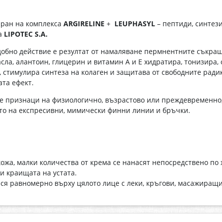
иран на комплекса
ARGIRELINE
+
LEUPHASYL
– пептиди, синтез
ма
LIPOTEC S.A.
обно действие е резултат от намаляване пермнентните съкра
сла, алантоин, глицерин и витамин А и Е хидратира, тонизира, 
стимулира синтеза на колаген и защитава от свободните радика
та ефект.
те признаци на физиологично, възрастово или преждевременно
ето на експресивни, мимически финни линии и бръчки.
жа, малки количества от крема се нанасят непосредствено по х
 и краищата на устата.
нася равномерно върху цялото лице с леки, кръгови, масажиращ