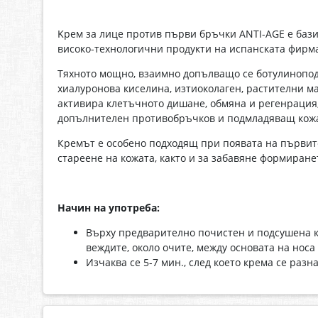
Kрем за лице против първи бръчки ANTI-AGE е баз
високо-технологични продукти на испанската фир
Тяхното мощно, взаимно допълващо се ботулинопод
хиалуронова киселина, изтиоколаген, растителни ма
активира клетъчното дишане, обмяна и регенрация, 
допълнителен противобръчков и подмладяващ кожа
Кремът е особено подходящ при появата на първи
стареене на кожата, както и за забавяне формиран
Начин на употреба:
Върху предварително почистен и подсушена ко
веждите, около очите, между основата на носа
Изчаква се 5-7 мин., след което крема се раз