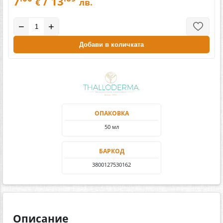
7
/ 13
€
лв.
−
+
Добави в количката
ОПАКОВКА
50 мл
БАРКОД
3800127530162
Описание