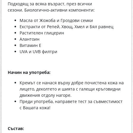
Подходящ за всяка възраст, през всички
сезони. Биологично-активни компоненти:
Mасла от Жожоба и Гроздови семки
Екстракти от Репей, Хвощ, Хмел и Бял равнец
Растителен глицерин
Алантоин
Витамин Е
UVA и UVB филтри
Начин на употреба:
Кремът се нанася върху добре почистена кожа на
лицето, деколтето и шията с галещи кръговидни
движения отдолу нагоре.
Преди употреба, направете тест за съвместимост
с Вашата кожа!
Състав: