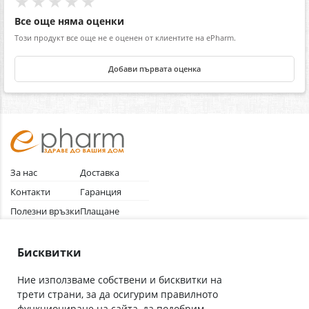
★★★★★
Все още няма оценки
Този продукт все още не е оценен от клиентите на ePharm.
Добави първата оценка
За нас
Доставка
Контакти
Гаранция
Полезни връзки
Плащане
Лични данни
Как да поръчам
Общи условия
Бисквитки
Ние използваме собствени и бисквитки на
трети страни, за да осигурим правилното
Абонирай се за нашия бюлетин
функциониране на сайта, да подобрим