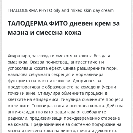
THALLODERMA PHYTO oily and mixed skin day cream
ТАЛОДЕРМА ФИТО дневен крем за
мазна и смесена кожа
Хидратира, заглажда и омекотява кожата без да я
омазнява. Оказва почистващ, антисептичен и
успокояващ кожата ефект. Свива разширените пори,
намалява себумната секреция и нормализира
функциита на мастните жлези. Допринася за
предотвратяване образуването на комедони (черни
точки) и акне. Стимулира обменните процеси в
клетките на епидермиса. тимулира обменните процеси
в клетките. Тонизира, стяга и освежава кожата. Действа
анти-оксидантно като защитава от свободните
радикали, предизвикващи преждевременно стареене
на кожата. Предназначен е за системно подържане на
мазна и смесена кожа на лицето, шията и деколтето.