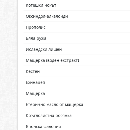
Котешки нокът
Оксиндол-алкалоиди
Прополис
Бяла ружа
Исландски лишей
Мащерка (воден екстракт)
Кестен
Ехинацея
Мащерка
Етерично масло от мащерка
Кръглолистна росянка
Японска фалопия