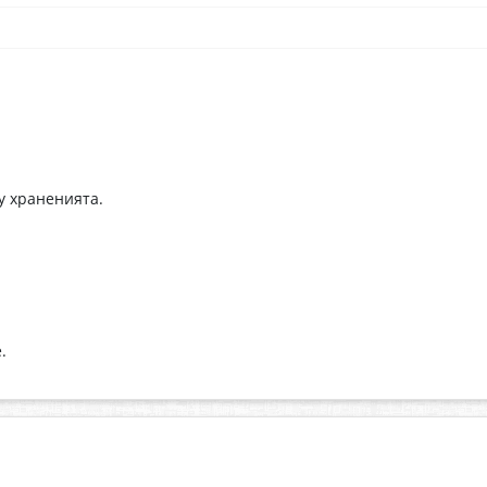
у храненията.
.