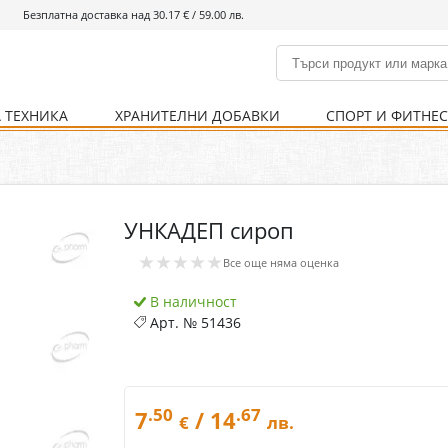
Безплатна доставка над 30.17 € / 59.00 лв.
 ТЕХНИКА
ХРАНИТЕЛНИ ДОБАВКИ
СПОРТ И ФИТНЕ
и
% Хранителни добавки
Болно гърло
Инхалатори
Кости и стави
Храни и напитки
Детска козметика
Уреди
Хигиена на тялото
% Спорт и фитнес
Ваксини
Термометри
Нервна система
Уреди и аксесоари
Козметика за мъже
Хранене
Предпазни стредства
УНКАДЕП сироп
Кости и стави
Нервна система
★★★★★
Все още няма оценка
Храносмилателна
Хомеопатия
система
В наличност
Арт. №
51436
.50
.67
7
/ 14
€
лв.