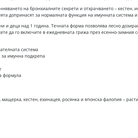
няването на бронхиалните секрети и отхрачването – кестен, ис
еята допринасят за нормалната функция на имунната система 
и и деца над 1 година. Течната форма позволява лесно дозиран
ете да го включите в ежедневната грижа през есенно-зимния с
хателната система
 за имунна подкрепа
е
на формула
, мащерка, кестен, ехинацея, росянка и японска фалопия – раст