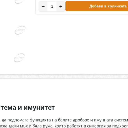
−
+
Добави в количката
стема и имунитет
а да подпомага функцията на белите дробове и имунната систе
исландски мъх и бяла ружа, които работят в синергия за подкре