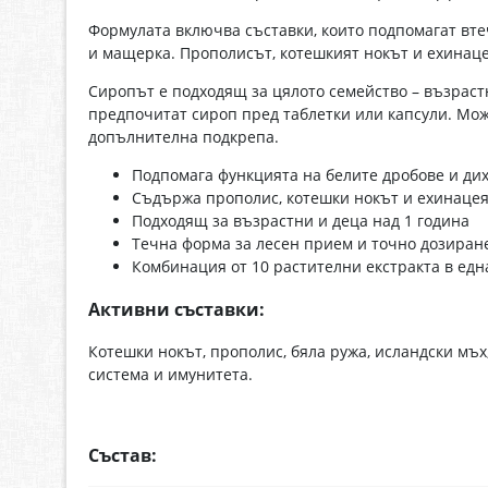
Формулата включва съставки, които подпомагат втеч
и мащерка. Прополисът, котешкият нокът и ехинац
Сиропът е подходящ за цялото семейство – възрастн
предпочитат сироп пред таблетки или капсули. Мож
допълнителна подкрепа.
Подпомага функцията на белите дробове и ди
Съдържа прополис, котешки нокът и ехинацея
Подходящ за възрастни и деца над 1 година
Течна форма за лесен прием и точно дозиран
Комбинация от 10 растителни екстракта в ед
Активни съставки:
Котешки нокът, прополис, бяла ружа, исландски мъх
система и имунитета.
Състав: