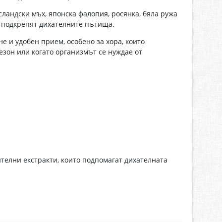
ландски мъх, японска фалопия, росянка, бяла ружа
и подкрепят дихателните пътища.
е и удобен прием, особено за хора, които
езон или когато организмът се нуждае от
ителни екстракти, които подпомагат дихателната