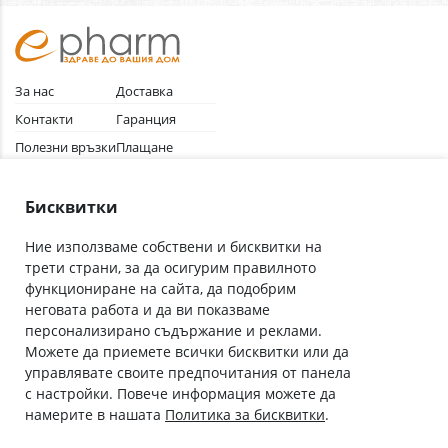
За нас
Доставка
Контакти
Гаранция
Полезни връзки
Плащане
Лични данни
Как да поръчам
Общи условия
Бисквитки
Ние използваме собствени и бисквитки на
трети страни, за да осигурим правилното
Абонирай се за нашия бюлетин
функциониране на сайта, да подобрим
Имейл адрес
неговата работа и да ви показваме
персонализирано съдържание и реклами.
Можете да приемете всички бисквитки или да
С абонамента се съгласявам с
Политиката за лични данни
.
управлявате своите предпочитания от панела
с настройки. Повече информация можете да
Онлайн аптека, част от аптеки „Ванчева“
намерите в нашата
Политика за бисквитки
.
ePharm.bg е лицензирана онлайн аптека и част от аптеки