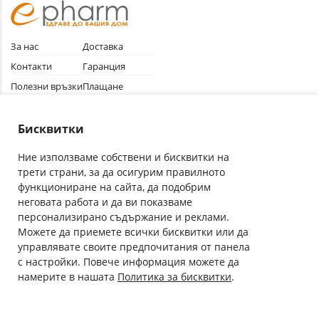
За нас
Доставка
Контакти
Гаранция
Полезни връзки
Плащане
Лични данни
Как да поръчам
Общи условия
Бисквитки
Ние използваме собствени и бисквитки на
трети страни, за да осигурим правилното
Абонирай се за нашия бюлетин
функциониране на сайта, да подобрим
Имейл адрес
неговата работа и да ви показваме
персонализирано съдържание и реклами.
Можете да приемете всички бисквитки или да
С абонамента се съгласявам с
Политиката за лични данни
.
управлявате своите предпочитания от панела
с настройки. Повече информация можете да
Онлайн аптека, част от аптеки „Ванчева“
намерите в нашата
Политика за бисквитки
.
ePharm.bg е лицензирана онлайн аптека и част от аптеки
„Ванчева“, които повече от 30 години се грижат за здравето на
своите пациенти.