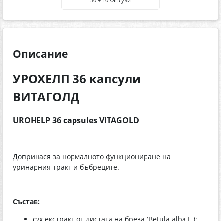
30 + 10 капсули
Описание
УРОХЕЛП 36 капсули
ВИТАГОЛД
UROHELP 36 capsules VITAGOLD
Допринася за нормалното функциониране на
уринарния тракт и бъбреците.
Състав:
сух екстракт от листата на бреза (Betula alba L.);