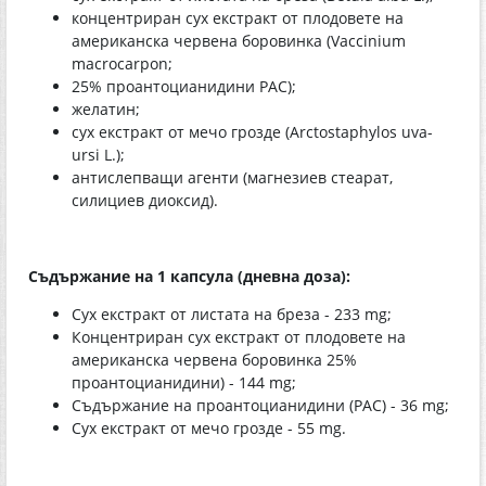
концентриран сух екстракт от плодовете на
американска червена боровинка (Vaccinium
macrocarpon;
25% проантоцианидини РАС);
желатин;
сух екстракт от мечо грозде (Arctostaphylos uva-
ursi L.);
антислепващи агенти (магнезиев стеарат,
силициев диоксид).
Съдържание на 1 капсула (дневна доза):
Сух екстракт от листата на бреза - 233 mg;
Концентриран сух екстракт от плодовете на
американска червена боровинка 25%
проантоцианидини) - 144 mg;
Съдържание на проантоцианидини (РАС) - 36 mg;
Сух екстракт от мечо грозде - 55 mg.