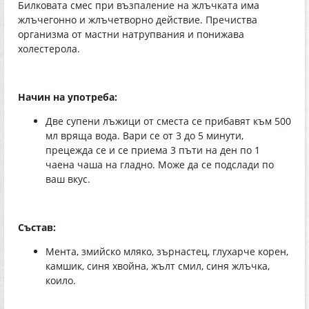
Билковата смес при възпаление на жлъчката има
жлъчегонно и жлъчетворно действие. Пречиства
организма от мастни натрупвания и понижава
холестерола.
Начин на употреба:
Две супени лъжици от сместа се прибавят към 500
мл вряща вода. Вари се от 3 до 5 минути,
прецежда се и се приема 3 пъти на ден по 1
чаена чаша на гладно. Може да се подслади по
ваш вкус.
Състав:
Мента, змийско мляко, зърнастец, глухарче корен,
камшик, синя хвойна, жълт смил, синя жлъчка,
коило.