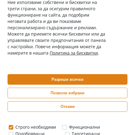
Ние използваме собствени и бисквитки на
трети страни, за да осигурим правилното
Абонирай се за нашия бюлетин
функциониране на сайта, да подобрим
Имейл адрес
неговата работа и да ви показваме
персонализирано съдържание и реклами.
Можете да приемете всички бисквитки или да
С абонамента се съгласявам с
Политиката за лични данни
.
управлявате своите предпочитания от панела
с настройки. Повече информация можете да
Онлайн аптека, част от аптеки „Ванчева“
намерите в нашата
Политика за бисквитки
.
ePharm.bg е лицензирана онлайн аптека и част от аптеки
„Ванчева“, които повече от 30 години се грижат за здравето на
своите пациенти.
Разреши всички
ePharm е лицензирана онлайн аптека от
Изпълнителна Агенция по Лекарствата
Позволи избрани
Откажи
0882 444 666
Понеделник ÷ Петък: 9:00 ÷ 18:00 часа
Строго необходими
Функционални
Подобряващи
Таргетиращи