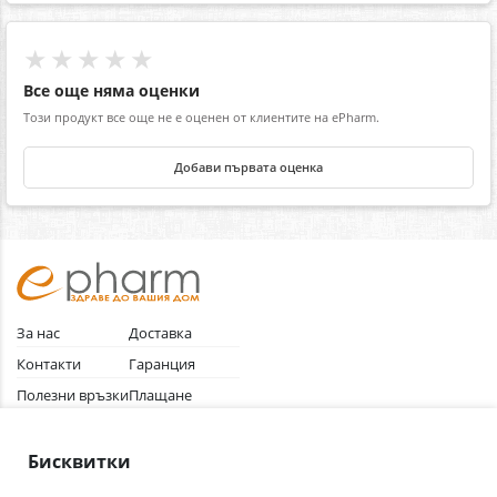
★★★★★
Все още няма оценки
Този продукт все още не е оценен от клиентите на ePharm.
Добави първата оценка
За нас
Доставка
Контакти
Гаранция
Полезни връзки
Плащане
Лични данни
Как да поръчам
Общи условия
Бисквитки