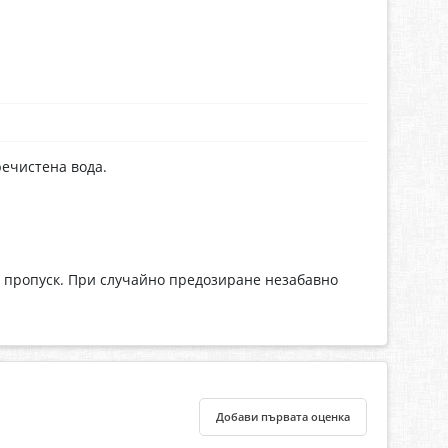
речистена вода.
и пропуск. При случайно предозиране незабавно
Добави първата оценка