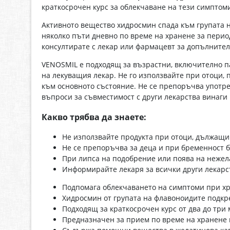
краткосрочен курс за облекчаване на тези симптом
Активното вещество хидросмин спада към групата 
няколко пъти дневно по време на хранене за период
консултирате с лекар или фармацевт за допълнител
VENOSMIL е подходящ за възрастни, включително п
на лекуващия лекар. Не го използвайте при отоци,
към основното състояние. Не се препоръчва употреб
въпроси за съвместимост с други лекарства винаг
Какво трябва да знаете:
Не използвайте продукта при отоци, дължащи
Не се препоръчва за деца и при бременност 
При липса на подобрение или поява на нежел
Информирайте лекаря за всички други лекарст
Подпомага облекчаването на симптоми при хр
Хидросмин от групата на флавоноидите подкр
Подходящ за краткосрочен курс от два до три
Предназначен за прием по време на хранене 