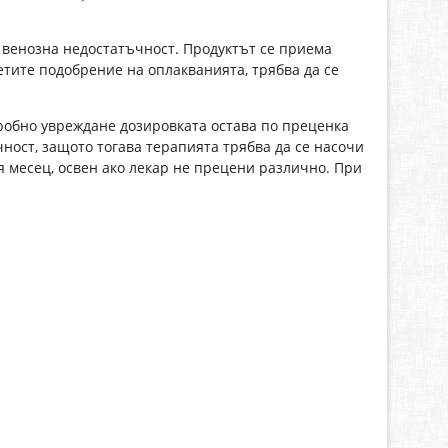
венозна недостатъчност. Продуктът се приема
етите подобрение на оплакванията, трябва да се
робно увреждане дозировката остава по преценка
ност, защото тогава терапията трябва да се насочи
я месец, освен ако лекар не прецени различно. При