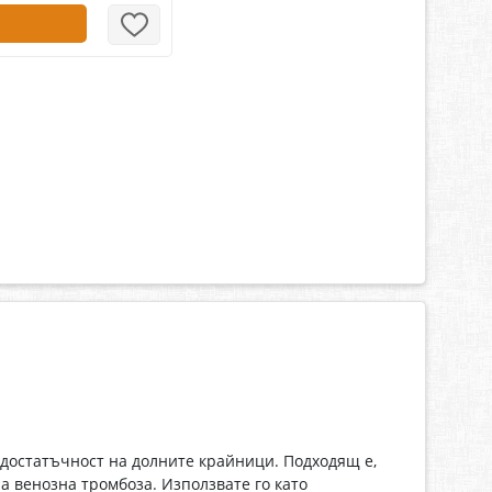
едостатъчност на долните крайници. Подходящ е,
а венозна тромбоза. Използвате го като