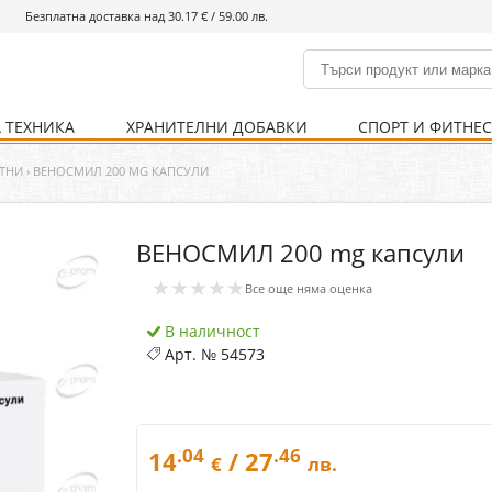
Безплатна доставка над 30.17 € / 59.00 лв.
 ТЕХНИКА
ХРАНИТЕЛНИ ДОБАВКИ
СПОРТ И ФИТНЕ
и
% Хранителни добавки
Болно гърло
Инхалатори
Кости и стави
Храни и напитки
Детска козметика
Уреди
Хигиена на тялото
% Спорт и фитнес
Ваксини
Термометри
Нервна система
Уреди и аксесоари
Козметика за мъже
Хранене
Предпазни стредства
ТНИ
›
ВЕНОСМИЛ 200 MG КАПСУЛИ
ВЕНОСМИЛ 200 mg капсули
Кости и стави
Нервна система
★★★★★
Все още няма оценка
Храносмилателна
Хомеопатия
система
В наличност
Арт. №
54573
.04
.46
14
/ 27
€
лв.