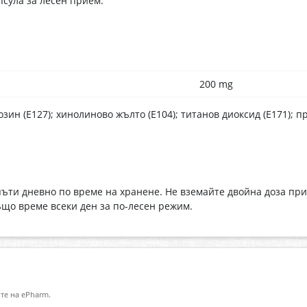
сула за лесен прием.
200 mg
зин (Е127); хинолиново жълто (Е104); титанов диоксид (Е171); п
пъти дневно по време на хранене. Не вземайте двойна доза пр
ъщо време всеки ден за по-лесен режим.
те на ePharm.