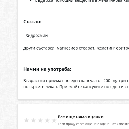
Съдържа помощни вещества в желатинова кап
Състав:
Хидросмин
Други съставки: магнезиев стеарат; желатин; еритро
Начин на употреба:
Възрастни приемат по една капсула от 200 mg три 
потърсете лекар. Приемайте капсулите по едно и с
Все още няма оценки
★★★★★
Този продукт все още не е оценен от клиенти