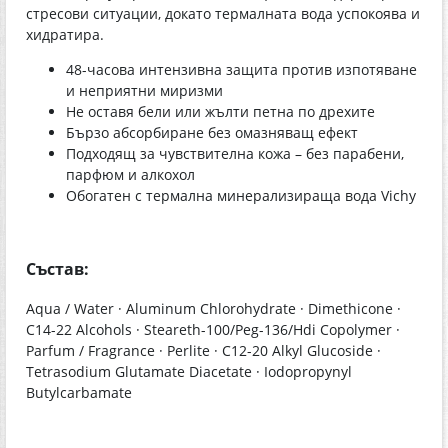
стресови ситуации, докато термалната вода успокоява и
хидратира.
48-часова интензивна защита против изпотяване
и неприятни миризми
Не оставя бели или жълти петна по дрехите
Бързо абсорбиране без омазняващ ефект
Подходящ за чувствителна кожа – без парабени,
парфюм и алкохол
Обогатен с термална минерализираща вода Vichy
Състав:
Aqua / Water · Aluminum Chlorohydrate · Dimethicone ·
C14-22 Alcohols · Steareth-100/Peg-136/Hdi Copolymer ·
Parfum / Fragrance · Perlite · C12-20 Alkyl Glucoside ·
Tetrasodium Glutamate Diacetate · Iodopropynyl
Butylcarbamate