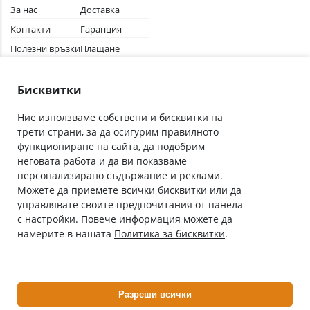
За нас
Доставка
Контакти
Гаранция
Полезни връзки
Плащане
Лични данни
Как да поръчам
Общи условия
Бисквитки
Ние използваме собствени и бисквитки на
трети страни, за да осигурим правилното
Абонирай се за нашия бюлетин
функциониране на сайта, да подобрим
Имейл адрес
неговата работа и да ви показваме
персонализирано съдържание и реклами.
Можете да приемете всички бисквитки или да
С абонамента се съгласявам с
Политиката за лични данни
.
управлявате своите предпочитания от панела
с настройки. Повече информация можете да
Онлайн аптека, част от аптеки „Ванчева“
намерите в нашата
Политика за бисквитки
.
ePharm.bg е лицензирана онлайн аптека и част от аптеки
„Ванчева“, които повече от 30 години се грижат за здравето на
своите пациенти.
Разреши всички
ePharm е лицензирана онлайн аптека от
Изпълнителна Агенция по Лекарствата