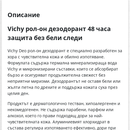
Описание
Vichy рол-он дезодорант 48 часа
защита без бели следи
Vichy Deo рол-он дезодорант е специално разработен за
хора с чувствителна кожа и обилно изпотяване.
Формулата съдържа термална минерализираща вода
Vichy и микронизирани съставки, които се абсорбират
бързо и осигуряват продължителна свежест без
неприятни миризми. Дезодорантът не оставя бели или
жълти петна по дрехите и поддържа кожата суха през
целия ден.
Продуктът е дерматологично тестван, хипоалергенен и
некомедогенен. Не съдържа парабени, парфюм или
алкохол, което го прави подходящ дори за най-
чувствителната кожа. Алуминиевият хлорхидрат в
състава регулира изпотяването ефективно, дори при