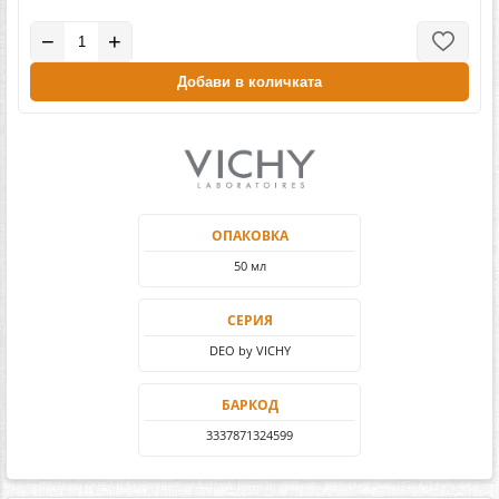
−
+
Добави в количката
ОПАКОВКА
50 мл
СЕРИЯ
DEO by VICHY
БАРКОД
3337871324599