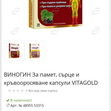
ВИНОГИН За памет, сърце и
кръвооросяване капсули VITAGOLD
★★★★★
Все още няма оценка
В наличност
Арт. №
48955 53315