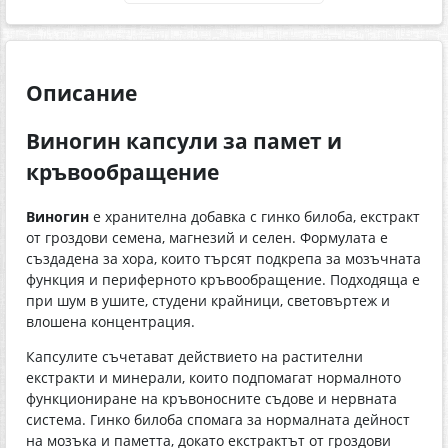
Описание
Виногин капсули за памет и
кръвообращение
Виногин
е хранителна добавка с гинко билоба, екстракт
от гроздови семена, магнезий и селен. Формулата е
създадена за хора, които търсят подкрепа за мозъчната
функция и периферното кръвообращение. Подходяща е
при шум в ушите, студени крайници, световъртеж и
влошена концентрация.
Капсулите съчетават действието на растителни
екстракти и минерали, които подпомагат нормалното
функциониране на кръвоносните съдове и нервната
система. Гинко билоба спомага за нормалната дейност
на мозъка и паметта, докато екстрактът от гроздови