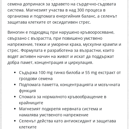
семена допринася за здравето на сърдечно-съдовата
система. Магнезият участва в над 300 процеса в
организма и подпомага енергийния баланс, а селенът
защитава клетките от оксидативен стрес.
Виногин е подходящ при нарушено кръвооросяване,
свързано с възрастта, при повишено умствено
напрежение, тежки и уморени крака, мускулни крампи и
стрес. Формулата е разработена за възрастни, които
водят активен начин на живот и искат да поддържат
добра памет, концентрация и циркулация.
Съдържа 100 mg гинко билоба и 55 mg екстракт от
гроздови семена
Подпомага паметта, концентрацията и мозъчната
функция
Спомага за нормалното кръвообращение в
крайниците
Магнезият подкрепя нервната система и
намалява умственото напрежение
Селенът действа като антиоксидант и защитава
клетките