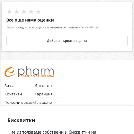
★★★★★
Все още няма оценки
Този продукт все още не е оценен от клиентите на ePharm.
Добави първата оценка
За нас
Доставка
Контакти
Гаранция
Полезни връзки
Плащане
Лични данни
Как да поръчам
Общи условия
Бисквитки
Ние използваме собствени и бисквитки на