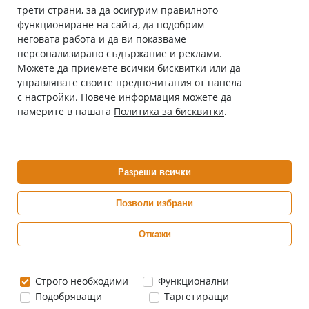
трети страни, за да осигурим правилното
Абонирай се за нашия бюлетин
функциониране на сайта, да подобрим
Имейл адрес
неговата работа и да ви показваме
персонализирано съдържание и реклами.
Можете да приемете всички бисквитки или да
С абонамента се съгласявам с
Политиката за лични данни
.
управлявате своите предпочитания от панела
с настройки. Повече информация можете да
Онлайн аптека, част от аптеки „Ванчева“
намерите в нашата
Политика за бисквитки
.
ePharm.bg е лицензирана онлайн аптека и част от аптеки
„Ванчева“, които повече от 30 години се грижат за здравето на
своите пациенти.
Разреши всички
ePharm е лицензирана онлайн аптека от
Изпълнителна Агенция по Лекарствата
Позволи избрани
Откажи
0882 444 666
Понеделник ÷ Петък: 9:00 ÷ 18:00 часа
Строго необходими
Функционални
Подобряващи
Таргетиращи
Цените са в евро / лева с включен ДДС
Copyright© 2026 epharm.bg