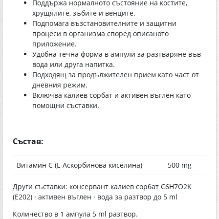
Поддържа нормалното състояние на костите,
хрущялите, зъбите и венците.
Подпомага възстановителните и защитни
процеси в организма според описаното
приложение.
Удобна течна форма в ампули за разтваряне във
вода или друга напитка.
Подходящ за продължителен прием като част от
дневния режим.
Включва калиев сорбат и активен въглен като
помощни съставки.
Състав:
Витамин С (L-Аскорбинова киселина)
500 mg
Други съставки: консервант калиев сорбат C6H7O2K
(E202) · активен въглен · вода за разтвор до 5 ml
Количество в 1 ампула 5 ml разтвор.