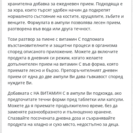
хранителна добавка за ежедневен прием. Подходяща е
за хора, които търсят удобен начин да подкрепят
нормалното състояние на костите, хрущялите, зъбите и
венците. Формулата в ампули позволява лесен прием,
разтворена във вода или друга течност.
Този разтвор за пиене с витамин С подпомага
възстановителните и защитни процеси в организма
според описаното приложение. Можете да включите
продукта в дневния си режим, когато желаете
допълнителен прием на витамин С във форма, която
приемате лесно и бързо. Препоръчителният дневен
прием от една до две ампули Ви дава гъвкавост според
нуждите Ви.
Добавката с НА ВИТАМИН С в ампули Ви подхожда, ако
предпочитате течни форми пред таблетки или капсули.
Можете да я приемате продължително време, без да
заменяте разнообразното и пълноценно хранене.
Спазвайте посочената дневна доза и съхранявайте
продукта на хладно и сухо място, недостъпно за деца.