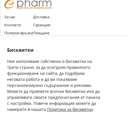
За нас
Доставка
Контакти
Гаранция
Полезни връзки
Плащане
Лични данни
Как да поръчам
Общи условия
Бисквитки
Ние използваме собствени и бисквитки на
трети страни, за да осигурим правилното
Абонирай се за нашия бюлетин
функциониране на сайта, да подобрим
Имейл адрес
неговата работа и да ви показваме
персонализирано съдържание и реклами.
Можете да приемете всички бисквитки или да
С абонамента се съгласявам с
Политиката за лични данни
.
управлявате своите предпочитания от панела
с настройки. Повече информация можете да
Онлайн аптека, част от аптеки „Ванчева“
намерите в нашата
Политика за бисквитки
.
ePharm.bg е лицензирана онлайн аптека и част от аптеки
„Ванчева“, които повече от 30 години се грижат за здравето на
своите пациенти.