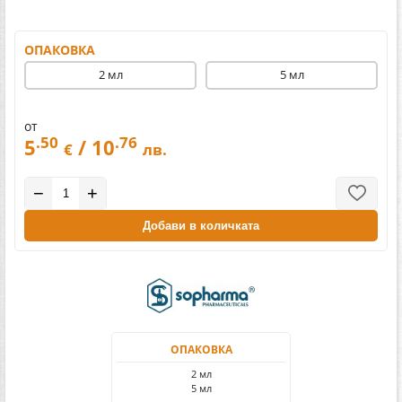
ОПАКОВКА
2 мл
5 мл
от
.50
.76
5
/ 10
€
лв.
−
+
Добави в количката
ОПАКОВКА
2 мл
5 мл