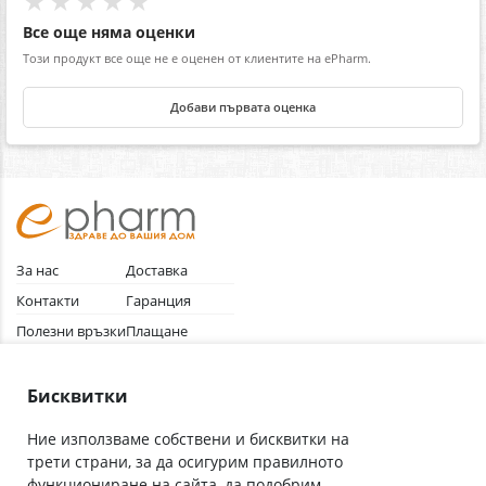
★★★★★
Все още няма оценки
Този продукт все още не е оценен от клиентите на ePharm.
Добави първата оценка
За нас
Доставка
Контакти
Гаранция
Полезни връзки
Плащане
Лични данни
Как да поръчам
Общи условия
Бисквитки
Ние използваме собствени и бисквитки на
трети страни, за да осигурим правилното
Абонирай се за нашия бюлетин
функциониране на сайта, да подобрим