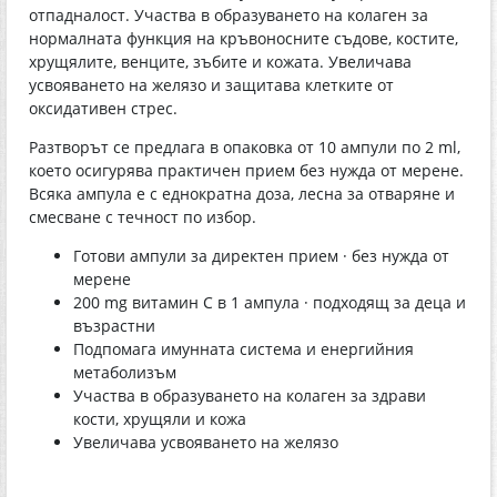
отпадналост. Участва в образуването на колаген за
нормалната функция на кръвоносните съдове, костите,
хрущялите, венците, зъбите и кожата. Увеличава
усвояването на желязо и защитава клетките от
оксидативен стрес.
Разтворът се предлага в опаковка от 10 ампули по 2 ml,
което осигурява практичен прием без нужда от мерене.
Всяка ампула е с еднократна доза, лесна за отваряне и
смесване с течност по избор.
Готови ампули за директен прием · без нужда от
мерене
200 mg витамин C в 1 ампула · подходящ за деца и
възрастни
Подпомага имунната система и енергийния
метаболизъм
Участва в образуването на колаген за здрави
кости, хрущяли и кожа
Увеличава усвояването на желязо