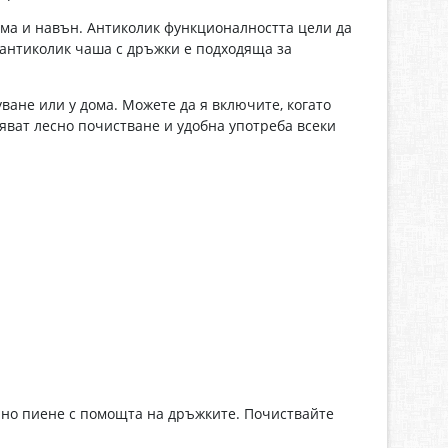
ма и навън. Антиколик функционалността цели да
 антиколик чаша с дръжки е подходяща за
ване или у дома. Можете да я включите, когато
яват лесно почистване и удобна употреба всеки
лно пиене с помощта на дръжките. Почиствайте