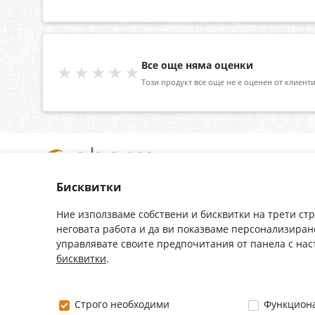
Все още няма оценки
★★★★★
Този продукт все още не е оценен от клиенти
Бисквитки
За нас
Доставка
Контакти
Гаранция
Ние използваме собствени и бисквитки на трети ст
неговата работа и да ви показваме персонализиран
Полезни връзки
Плащане
управлявате своите предпочитания от панела с на
Лични данни
Как да поръчам
бисквитки
.
Общи условия
0882 444 666
Строго необходими
Функцион