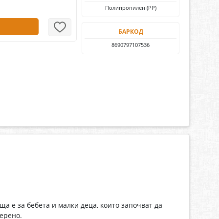
Полипропилен (PP)
БАРКОД
8690797107536
 е за бебета и малки деца, които започват да
ерено.