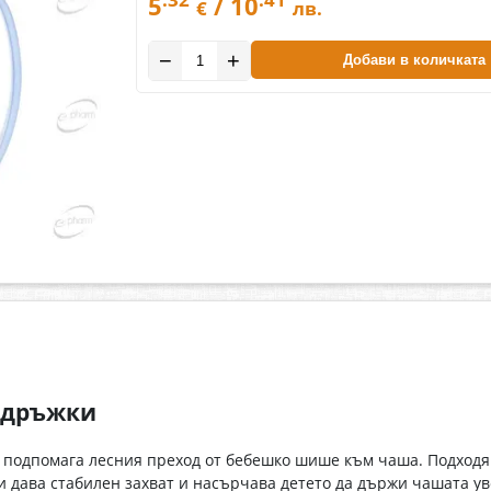
5
/ 10
€
лв.
−
+
Добави в количката
 дръжки
подпомага лесния преход от бебешко шише към чаша. Подходяща
и дава стабилен захват и насърчава детето да държи чашата ув