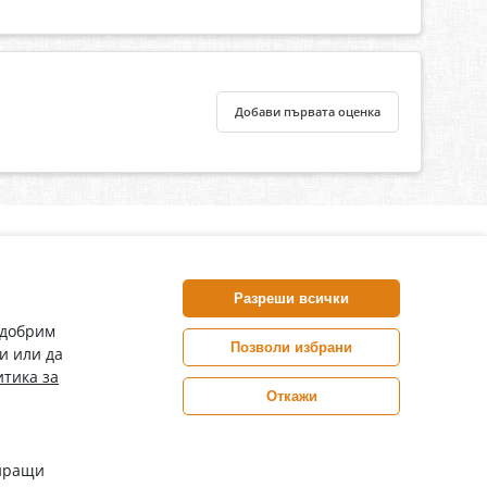
Добави първата оценка
нлайн аптека, част от аптеки „Ванчева“
harm.bg е лицензирана онлайн аптека и част от аптеки
Разреши всички
анчева“, които повече от 30 години се грижат за здравето на
воите пациенти.
одобрим
Позволи избрани
и или да
ePharm е лицензирана онлайн аптека от
тика за
Изпълнителна Агенция по Лекарствата
Откажи
Цените са в евро / лева с включен ДДС
иращи
Copyright© 2026 epharm.bg