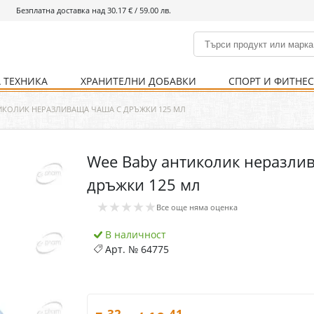
Безплатна доставка над 30.17 € / 59.00 лв.
 ТЕХНИКА
ХРАНИТЕЛНИ ДОБАВКИ
СПОРТ И ФИТНЕ
и
% Хранителни добавки
Болно гърло
Инхалатори
Кости и стави
Храни и напитки
Детска козметика
Уреди
Хигиена на тялото
% Спорт и фитнес
Ваксини
Термометри
Нервна система
Уреди и аксесоари
Козметика за мъже
Хранене
Предпазни стредства
ТИКОЛИК НЕРАЗЛИВАЩА ЧАША С ДРЪЖКИ 125 МЛ
Wee Baby антиколик неразли
Кости и стави
Нервна система
дръжки 125 мл
Храносмилателна
Хомеопатия
★★★★★
система
Все още няма оценка
В наличност
Арт. №
64775
.32
.41