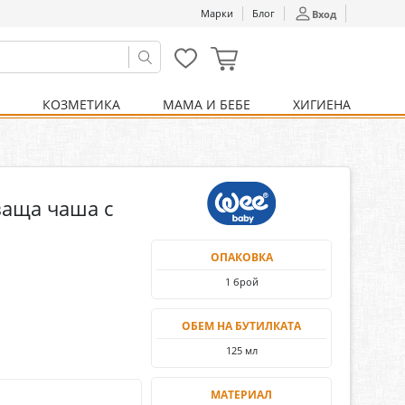
Марки
Блог
Вход
С
КОЗМЕТИКА
МАМА И БЕБЕ
ХИГИЕНА
% Козметика
Витамини
Здраве и тонус
Здраво тяло
Спортни добавки
Слънцезащитни
За мама
% Мама и бебе
Дерматологични
Медицински изделия
Билкови продукти
продукти
продукти
ваща чаша с
Пикочо-полова система
Сензорни органи
ОПАКОВКА
1 брой
ОБЕМ НА БУТИЛКАТА
125 мл
МАТЕРИАЛ