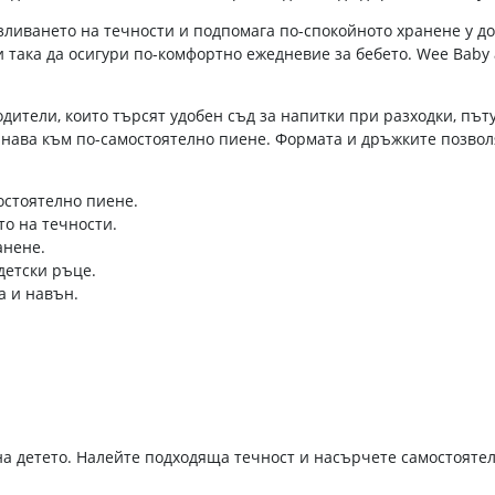
ливането на течности и подпомага по-спокойното хранене у до
 така да осигури по-комфортно ежедневие за бебето. Wee Baby
ители, които търсят удобен съд за напитки при разходки, пъту
нава към по-самостоятелно пиене. Формата и дръжките позвол
остоятелно пиене.
о на течности.
анене.
детски ръце.
а и навън.
на детето. Налейте подходяща течност и насърчете самостояте