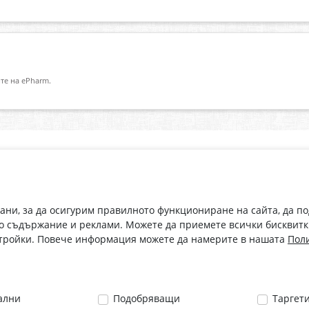
те на ePharm.
Абонирай се за нашия бюлетин
О
Имейл адрес
eP
„В
с
рани, за да осигурим правилното функциониране на сайта, да п
С абонамента се съгласявам с
Политиката за лични данни
.
о съдържание и реклами. Можете да приемете всички бисквитк
стройки. Повече информация можете да намерите в нашата
Поли
ални
Подобряващи
Таргет