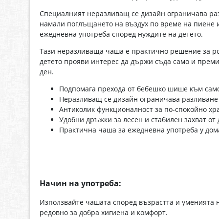
Специалният неразливащ се дизайн ограничава раз
намали поглъщането на въздух по време на пиене и
ежедневна употреба според нуждите на детето.
Тази неразливаща чаша е практично решение за род
детето прояви интерес да държи съда само и преми
ден.
Подпомага прехода от бебешко шише към сам
Неразливащ се дизайн ограничава разливанет
Антиколик функционалност за по-спокойно хр
Удобни дръжки за лесен и стабилен захват от 
Практична чаша за ежедневна употреба у дом
Начин на употреба:
Използвайте чашата според възрастта и уменията 
редовно за добра хигиена и комфорт.