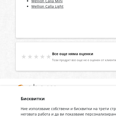
Wellion Calla Mini
Wellion Calla Light
Все още няма оценки
★★★★★
Този продукт все още не е оценен от клиенти
Бисквитки
За нас
Доставка
Контакти
Гаранция
Ние използваме собствени и бисквитки на трети ст
неговата работа и да ви показваме персонализиран
Полезни връзки
Плащане