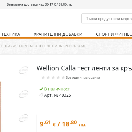
Безплатна доставка над 30.17 € / 59.00 лв.
 ТЕХНИКА
ХРАНИТЕЛНИ ДОБАВКИ
СПОРТ И ФИТНЕ
и
% Хранителни добавки
Болно гърло
Инхалатори
Кости и стави
Храни и напитки
Детска козметика
Уреди
Хигиена на тялото
% Спорт и фитнес
Ваксини
Термометри
Нервна система
Уреди и аксесоари
Козметика за мъже
Хранене
Предпазни стредства
 ЛЕНТИ
›
WELLION CALLA ТЕСТ ЛЕНТИ ЗА КРЪВНА ЗАХАР
Wellion Calla тест ленти за кр
Кости и стави
Нервна система
★★★★★
Все още няма оценка
Храносмилателна
Хомеопатия
система
В наличност
Арт. №
48325
.61
.80
9
/ 18
€
лв.