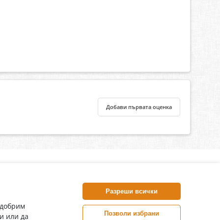
Добави първата оценка
нлайн аптека, част от аптеки „Ванчева“
harm.bg е лицензирана онлайн аптека и част от аптеки
Разреши всички
анчева“, които повече от 30 години се грижат за здравето на
воите пациенти.
одобрим
Позволи избрани
и или да