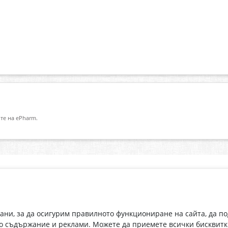
те на ePharm.
Абонирай се за нашия бюлетин
О
Имейл адрес
eP
„В
с
рани, за да осигурим правилното функциониране на сайта, да п
С абонамента се съгласявам с
Политиката за лични данни
.
о съдържание и реклами. Можете да приемете всички бисквитк