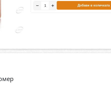
−
+
Добави в количката
комер