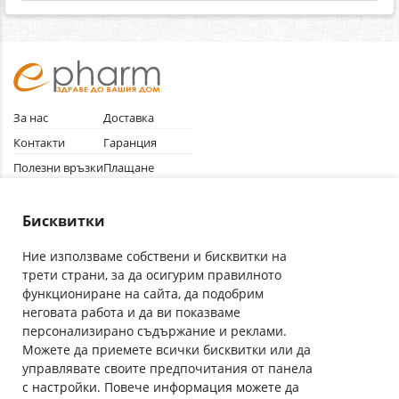
За нас
Доставка
Контакти
Гаранция
Полезни връзки
Плащане
Лични данни
Как да поръчам
Общи условия
Бисквитки
Ние използваме собствени и бисквитки на
трети страни, за да осигурим правилното
Абонирай се за нашия бюлетин
функциониране на сайта, да подобрим
Имейл адрес
неговата работа и да ви показваме
персонализирано съдържание и реклами.
Можете да приемете всички бисквитки или да
С абонамента се съгласявам с
Политиката за лични данни
.
управлявате своите предпочитания от панела
с настройки. Повече информация можете да
Онлайн аптека, част от аптеки „Ванчева“