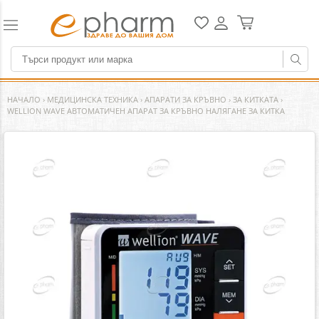
НАЧАЛО
›
МЕДИЦИНСКА ТЕХНИКА
›
АПАРАТИ ЗА КРЪВНО
›
ЗА КИТКАТА
›
WELLION WAVE АВТОМАТИЧЕН АПАРАТ ЗА КРЪВНО НАЛЯГАНЕ ЗА КИТКА