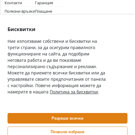
Контакти
Гаранция
Полезни връзки
Плащане
Лични данни
Как да поръчам
Общи условия
Бисквитки
Ние използваме собствени и бисквитки на
трети страни, за да осигурим правилното
Абонирай се за нашия бюлетин
функциониране на сайта, да подобрим
Имейл адрес
неговата работа и да ви показваме
персонализирано съдържание и реклами.
Можете да приемете всички бисквитки или да
С абонамента се съгласявам с
Политиката за лични данни
.
управлявате своите предпочитания от панела
с настройки. Повече информация можете да
Онлайн аптека, част от аптеки „Ванчева“
намерите в нашата
Политика за бисквитки
.
ePharm.bg е лицензирана онлайн аптека и част от аптеки
„Ванчева“, които повече от 30 години се грижат за здравето на
своите пациенти.
Разреши всички
ePharm е лицензирана онлайн аптека от
Изпълнителна Агенция по Лекарствата
Позволи избрани