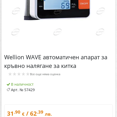
Wellion WAVE автоматичен апарат за
кръвно налягане за китка
★★★★★
Все още няма оценка
В наличност
Арт. №
57429
.90
.39
31
/ 62
€
лв.