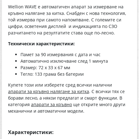
Wellion WAVE е автоматичен апарат за измерване на
кръвно налягане за китка. Снабден с нова технология,
той измерва при самото напомпване. С големите си
цифри, осветения дисплей и индикацията по СЗО
разчитането на резултатите става още по-лесно.
Технически характеристики:
Памет за 90 измервания с дата и час
Автоматично изключване след 1 минута
Размер: 72 х 33 х 67 мм
Тегло: 133 грама без батерии
Купете този или изберете сред всички налични
апарати за кръвно налягане за китка
. С всички тях се
борави лесно, а някои предлагат и смарт функции. В
категория
апарати за кръвно
ще открите много други
механични и автоматични модели.
Характеристики: