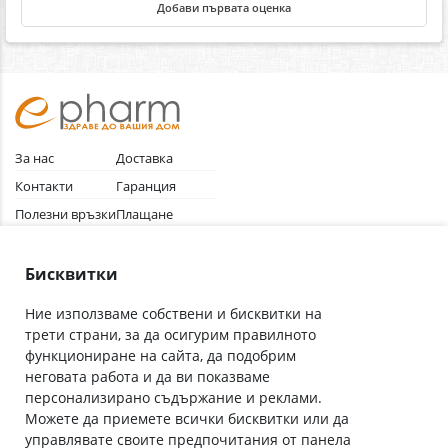
Добави първата оценка
За нас
Доставка
Контакти
Гаранция
Полезни връзки
Плащане
Лични данни
Как да поръчам
Общи условия
Бисквитки
Ние използваме собствени и бисквитки на
трети страни, за да осигурим правилното
Абонирай се за нашия бюлетин
функциониране на сайта, да подобрим
Имейл адрес
неговата работа и да ви показваме
персонализирано съдържание и реклами.
Можете да приемете всички бисквитки или да
С абонамента се съгласявам с
Политиката за лични данни
.
управлявате своите предпочитания от панела