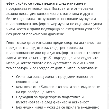
ефект, който се усеща веднага след нанасяне и
продължава няколко часа. Екстрактите от червени
лозови листа, див конски кестен, маточина и други
билки подпомагат отпускането на сковани мускули и
възстановяват комфорта. Формулата не съдържа чушки
чили, което я прави подходяща за ежедневна употреба
без риск от прекомерно дразнене.
Гелът може да се използва преди спортна активност за
предспортна подготовка, след тренировка за
възстановяване или при дискомфорт в колене, глезени,
лакти, китки, кръст и гръб. Подходящ е и за студените
месеци, когато тялото е по-чувствително към ниски
температури и се нуждае от допълнително загряване.
Силен загряващ ефект с продължителност от
няколко часа
Комплекс от 9 билкови екстракта за стимулиране
на кръвообращението
Подходящ за предспортна подготовка и
възстановяване след физическа активност
Без чушки чили – може да се прилага ежедневно