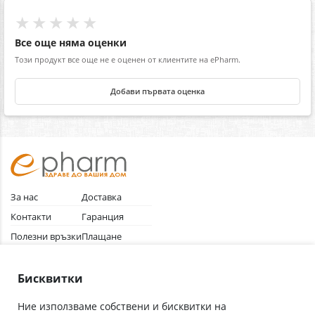
★★★★★
Все още няма оценки
Този продукт все още не е оценен от клиентите на ePharm.
Добави първата оценка
За нас
Доставка
Контакти
Гаранция
Полезни връзки
Плащане
Лични данни
Как да поръчам
Общи условия
Бисквитки
Ние използваме собствени и бисквитки на