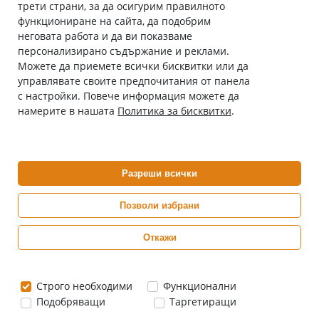
трети страни, за да осигурим правилното
Абонирай се за нашия бюлетин
функциониране на сайта, да подобрим
Имейл адрес
неговата работа и да ви показваме
персонализирано съдържание и реклами.
Можете да приемете всички бисквитки или да
С абонамента се съгласявам с
Политиката за лични данни
.
управлявате своите предпочитания от панела
с настройки. Повече информация можете да
Онлайн аптека, част от аптеки „Ванчева“
намерите в нашата
Политика за бисквитки
.
ePharm.bg е лицензирана онлайн аптека и част от аптеки
„Ванчева“, които повече от 30 години се грижат за здравето на
своите пациенти.
Разреши всички
ePharm е лицензирана онлайн аптека от
Изпълнителна Агенция по Лекарствата
Позволи избрани
Откажи
0882 444 666
Понеделник ÷ Петък: 9:00 ÷ 18:00 часа
Строго необходими
Функционални
Подобряващи
Таргетиращи
Цените са в евро / лева с включен ДДС
Copyright© 2026 epharm.bg