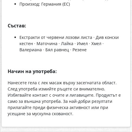
Произход: Германия (ЕС)
Състав:
Екстракти от червени лозови листа · Див конски
кестен · Маточина · Лайка · Имел · Хмел ·
Валериана · Бял равнец · Резене
Начин на употреба:
Нанесете гела с лек масаж върху засегнатата област.
След употреба измийте ръцете си внимателно.
Избягвайте контакт с очите и лигавиците. Продуктът е
само за външна употреба. За най-добри резултати
прилагайте преди физическа активност или при
усещане за мускулна скованост.