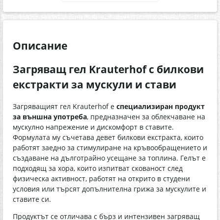
Описание
Загряващ гел Krauterhof с билкови
екстракти за мускули и стави
Загряващият гел Krauterhof е
специализиран продукт
за външна употреба
, предназначен за облекчаване на
мускулно напрежение и дискомфорт в ставите.
Формулата му съчетава девет билкови екстракта, които
работят заедно за стимулиране на кръвообращението и
създаване на дълготрайно усещане за топлина. Гелът е
подходящ за хора, които изпитват скованост след
физическа активност, работят на открито в студени
условия или търсят допълнителна грижа за мускулите и
ставите си.
Продуктът се отличава с бърз и интензивен загряващ