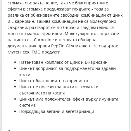
стомаха със закъснение, така че благоприятните
ефекти в стомаха продължават по-дълго - това за
разлика от обикновените свободни комбинации от цинк
и L-карнозин. Такива комбинации не са молекулярно
свързани, разтварят се по-бързо и следователно са
много по-малко ефективни. Молекулярното свързване
на цинка с L-Carnosine и неговата обширна
документация прави PepZin Gl уникален. Не съдържа:
глутен, соя, ГМО продукти.
Патентован комплекс от цинк и L-карнозин
Цинкът допринася за поддържането на здрави
кости
Цинкът благоприятства зрението
Цинкът е полезен за ноктите, кожата и
състоянието на косата
Цинкът има положителен ефект върху имунната
система
Подходящ за вегани и вегетарианци