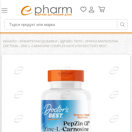
НАЧАЛО
›
ХРАНИТЕЛНИ ДОБАВКИ
›
ЗДРАВО ТЯЛО
›
ХРАНОСМИЛАТЕЛНА
СИСТЕМА
›
ZINC L-CARNOSINE COMPLEX КАПСУЛИ DOCTOR'S BEST