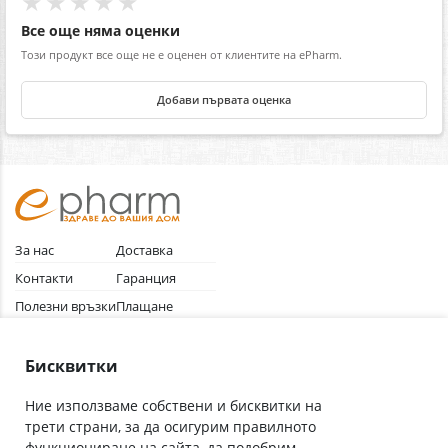
★★★★★
Все още няма оценки
Този продукт все още не е оценен от клиентите на ePharm.
Добави първата оценка
За нас
Доставка
Контакти
Гаранция
Полезни връзки
Плащане
Лични данни
Как да поръчам
Общи условия
Бисквитки
Ние използваме собствени и бисквитки на
трети страни, за да осигурим правилното
Абонирай се за нашия бюлетин
функциониране на сайта, да подобрим