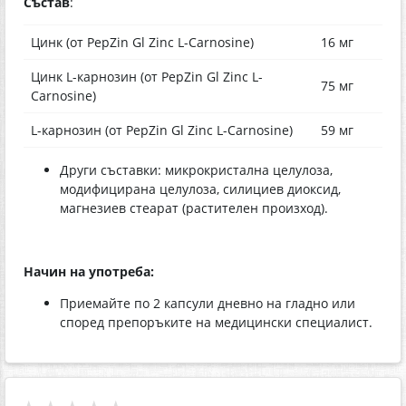
Състав
:
Цинк (от PepZin Gl Zinc L-Carnosine)
16 мг
Цинк L-карнозин (от PepZin Gl Zinc L-
75 мг
Carnosine)
L-карнозин (от PepZin Gl Zinc L-Carnosine)
59 мг
Други съставки: микрокристална целулоза,
модифицирана целулоза, силициев диоксид,
магнезиев стеарат (растителен произход).
Начин на употреба:
Приемайте по 2 капсули дневно на гладно или
според препоръките на медицински специалист.