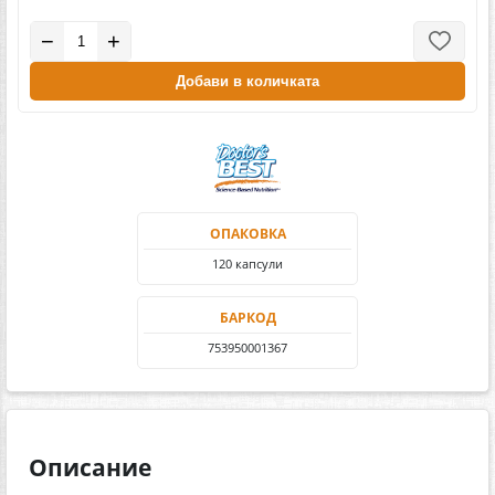
−
+
Добави в количката
ОПАКОВКА
120 капсули
БАРКОД
753950001367
Описание