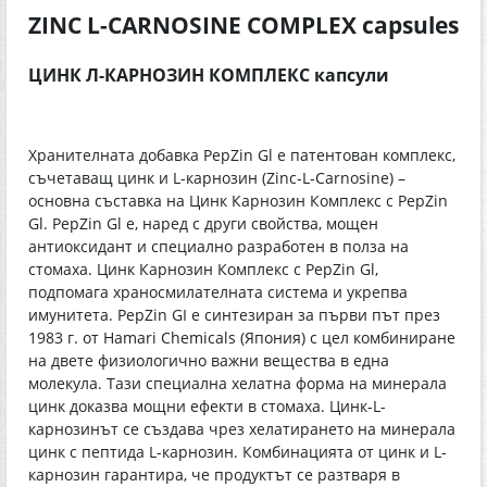
ZINC L-CARNOSINE COMPLEX capsules
ЦИНК Л-КАРНОЗИН КОМПЛЕКС капсули
Хранителната добавка PepZin Gl е патентован комплекс,
съчетаващ цинк и L-карнозин (Zinc-L-Carnosine) –
основна съставка на Цинк Карнозин Комплекс с PepZin
Gl. PepZin Gl е, наред с други свойства, мощен
антиоксидант и специално разработен в полза на
стомаха. Цинк Карнозин Комплекс с PepZin Gl,
подпомага храносмилателната система и укрепва
имунитета. PepZin GI е синтезиран за първи път през
1983 г. от Hamari Chemicals (Япония) с цел комбиниране
на двете физиологично важни вещества в една
молекула. Тази специална хелатна форма на минерала
цинк доказва мощни ефекти в стомаха. Цинк-L-
карнозинът се създава чрез хелатирането на минерала
цинк с пептида L-карнозин. Комбинацията от цинк и L-
карнозин гарантира, че продуктът се разтваря в