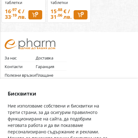
таблетки
таблетки
.97
.88
16
€ /
15
€ /
.19
.06
33
лв.
31
лв.
За нас
Доставка
Контакти
Гаранция
Полезни връзки
Плащане
Лични данни
Как да поръчам
Общи условия
Бисквитки
Ние използваме собствени и бисквитки на
трети страни, за да осигурим правилното
Абонирай се за нашия бюлетин
функциониране на сайта, да подобрим
Имейл адрес
неговата работа и да ви показваме
персонализирано съдържание и реклами.