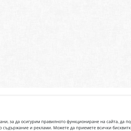
Абонирай се за нашия бюлетин
О
Имейл адрес
eP
„В
с
рани, за да осигурим правилното функциониране на сайта, да п
С абонамента се съгласявам с
Политиката за лични данни
.
о съдържание и реклами. Можете да приемете всички бисквитк