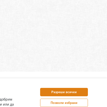
нлайн аптека, част от аптеки „Ванчева“
harm.bg е лицензирана онлайн аптека и част от аптеки
Разреши всички
анчева“, които повече от 30 години се грижат за здравето на
воите пациенти.
одобрим
Позволи избрани
и или да