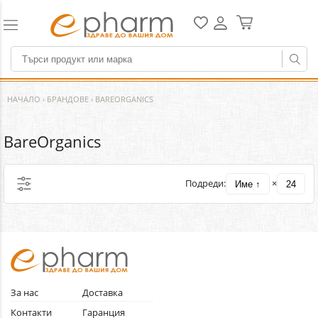
НАЧАЛО
›
БРАНДОВЕ
›
BAREORGANICS
BareOrganics
Подреди:
×
Име ↑
24
За нас
Доставка
Контакти
Гаранция