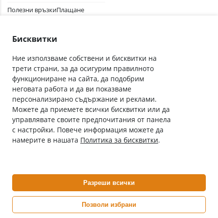
Полезни връзки
Плащане
Лични данни
Как да поръчам
Общи условия
Бисквитки
Ние използваме собствени и бисквитки на
трети страни, за да осигурим правилното
Абонирай се за нашия бюлетин
функциониране на сайта, да подобрим
Имейл адрес
неговата работа и да ви показваме
персонализирано съдържание и реклами.
Можете да приемете всички бисквитки или да
С абонамента се съгласявам с
Политиката за лични данни
.
управлявате своите предпочитания от панела
с настройки. Повече информация можете да
Онлайн аптека, част от аптеки „Ванчева“
намерите в нашата
Политика за бисквитки
.
ePharm.bg е лицензирана онлайн аптека и част от аптеки
„Ванчева“, които повече от 30 години се грижат за здравето на
своите пациенти.
Разреши всички
ePharm е лицензирана онлайн аптека от
Изпълнителна Агенция по Лекарствата
Позволи избрани