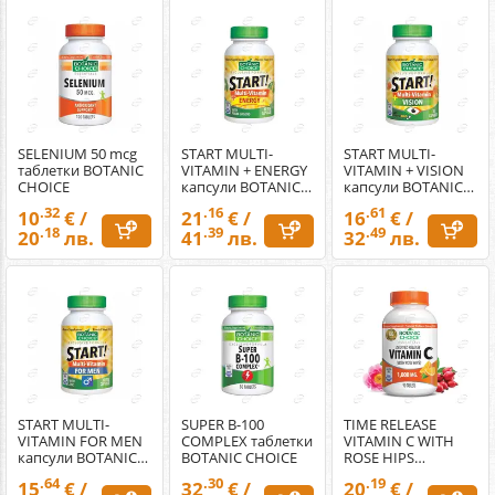
SELENIUM 50 mcg
START MULTI-
START MULTI-
таблетки BOTANIC
VITAMIN + ENERGY
VITAMIN + VISION
CHOICE
капсули BOTANIC
капсули BOTANIC
CHOICE
CHOICE
.32
.16
.61
10
€ /
21
€ /
16
€ /
.18
.39
.49
20
лв.
41
лв.
32
лв.
START MULTI-
SUPER B-100
TIME RELEASE
VITAMIN FOR MEN
COMPLEX таблетки
VITAMIN C WITH
капсули BOTANIC
BOTANIC CHOICE
ROSE HIPS
CHOICE
таблетки BOTANIC
.64
.30
.19
15
€ /
32
€ /
20
€ /
CHOICE