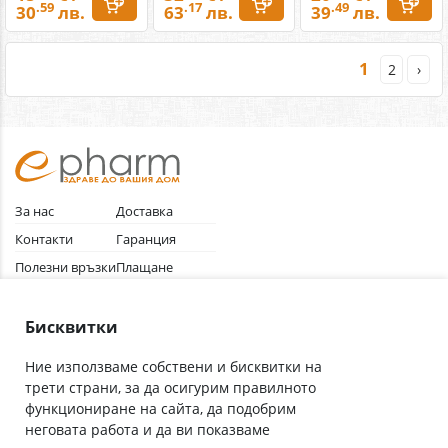
.59
.17
.49
30
лв.
63
лв.
39
лв.
1
2
›
За нас
Доставка
Контакти
Гаранция
Полезни връзки
Плащане
Лични данни
Как да поръчам
Общи условия
Бисквитки
Ние използваме собствени и бисквитки на
трети страни, за да осигурим правилното
Абонирай се за нашия бюлетин
функциониране на сайта, да подобрим
Имейл адрес
неговата работа и да ви показваме