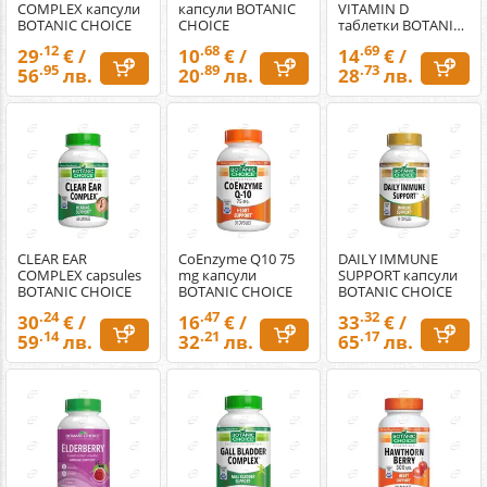
COMPLEX капсули
капсули BOTANIC
VITAMIN D
BOTANIC CHOICE
CHOICE
таблетки BOTANIC
CHOICE
.12
.68
.69
29
€ /
10
€ /
14
€ /
.95
.89
.73
56
лв.
20
лв.
28
лв.
CLEAR EAR
CoEnzyme Q10 75
DAILY IMMUNE
COMPLEX capsules
mg капсули
SUPPORT капсули
BOTANIC CHOICE
BOTANIC CHOICE
BOTANIC CHOICE
.24
.47
.32
30
€ /
16
€ /
33
€ /
.14
.21
.17
59
лв.
32
лв.
65
лв.