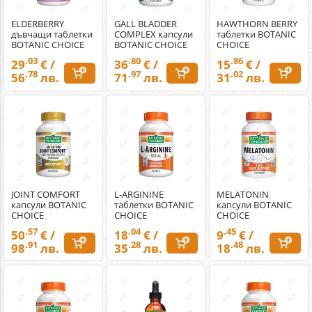
ELDERBERRY
GALL BLADDER
HAWTHORN BERRY
дъвчащи таблетки
COMPLEX капсули
таблетки BOTANIC
BOTANIC CHOICE
BOTANIC CHOICE
CHOICE
.03
.80
.86
29
€ /
36
€ /
15
€ /
.78
.97
.02
56
лв.
71
лв.
31
лв.
JOINT COMFORT
L-ARGININE
MELATONIN
капсули BOTANIC
таблетки BOTANIC
капсули BOTANIC
CHOICE
CHOICE
CHOICE
.57
.04
.45
50
€ /
18
€ /
9
€ /
.91
.28
.48
98
лв.
35
лв.
18
лв.