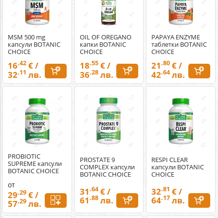
MSM 500 mg
OIL OF OREGANO
PAPAYA ENZYME
капсули BOTANIC
капки BOTANIC
таблетки BOTANIC
CHOICE
CHOICE
CHOICE
.42
.55
.80
16
€ /
18
€ /
21
€ /
.11
.28
.64
32
лв.
36
лв.
42
лв.
PROBIOTIC
PROSTATE 9
RESPI CLEAR
SUPREME капсули
COMPLEX капсули
капсули BOTANIC
BOTANIC CHOICE
BOTANIC CHOICE
CHOICE
от
.64
.81
31
€ /
32
€ /
.29
29
€ /
.88
.17
61
лв.
64
лв.
.29
57
лв.