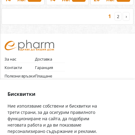
1
2
›
За нас
Доставка
Контакти
Гаранция
Полезни връзки
Плащане
Лични данни
Как да поръчам
Общи условия
Бисквитки
Ние използваме собствени и бисквитки на
трети страни, за да осигурим правилното
Абонирай се за нашия бюлетин
функциониране на сайта, да подобрим
Имейл адрес
неговата работа и да ви показваме
персонализирано съдържание и реклами.