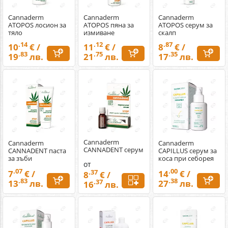
Cannaderm
Cannaderm
Cannaderm
ATOPOS лосион за
ATOPOS пяна за
ATOPOS серум за
тяло
измиване
скалп
.14
.12
.87
10
€ /
11
€ /
8
€ /
.83
.75
.35
19
лв.
21
лв.
17
лв.
Cannaderm
Cannaderm
Cannaderm
CANNADENT серум
CANNADENT паста
CAPILLUS серум за
за зъби
коса при себорея
от
.07
.00
7
€ /
14
€ /
.37
8
€ /
.83
.38
13
лв.
27
лв.
.37
16
лв.