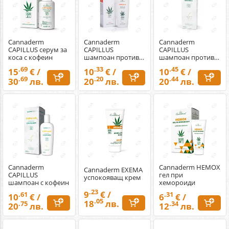
Cannaderm
Cannaderm
Cannaderm
CAPILLUS серум за
CAPILLUS
CAPILLUS
коса с кофеин
шампоан против
шампоан против
пърхот
себорея
.69
.33
.45
15
€ /
10
€ /
10
€ /
.69
.20
.44
30
лв.
20
лв.
20
лв.
Cannaderm
Cannaderm HEMOX
Cannaderm EXEMA
CAPILLUS
гел при
успокояващ крем
шампоан с кофеин
хемороиди
.23
9
€ /
.61
.31
10
€ /
6
€ /
.05
18
лв.
.75
.34
20
лв.
12
лв.