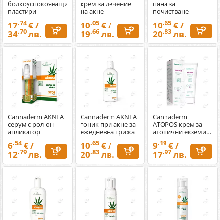
болкоуспокояващи
крем за лечение
пяна за
пластири
на акне
почистване
.74
.05
.65
17
€ /
10
€ /
10
€ /
.70
.66
.83
34
лв.
19
лв.
20
лв.
Cannaderm AKNEA
Cannaderm AKNEA
Cannaderm
серум с рол-он
тоник при акне за
ATOPOS крем за
апликатор
ежедневна грижа
атопични екземи и
псориазис
.54
.65
.19
6
€ /
10
€ /
9
€ /
.79
.83
.97
12
лв.
20
лв.
17
лв.