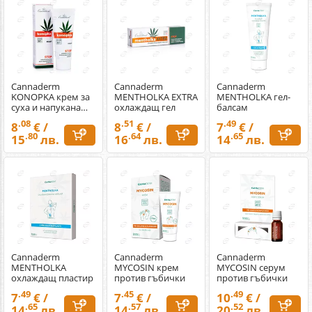
Cannaderm
Cannaderm
Cannaderm
KONOPKA крем за
MENTHOLKA EXTRA
MENTHOLKA гел-
суха и напукана
охлаждащ гел
балсам
кожа
.08
.51
.49
8
€ /
8
€ /
7
€ /
.80
.64
.65
15
лв.
16
лв.
14
лв.
Cannaderm
Cannaderm
Cannaderm
MENTHOLKA
MYCOSIN крем
MYCOSIN серум
охлаждащ пластир
против гъбички
против гъбички
.49
.45
.49
7
€ /
7
€ /
10
€ /
.65
.57
.52
14
лв.
14
лв.
20
лв.