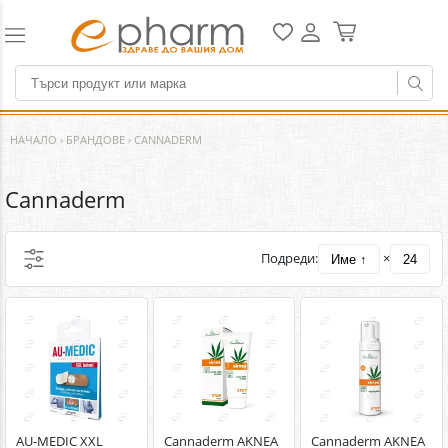
НАЧАЛО
›
БРАНДОВЕ
›
CANNADERM
Cannaderm
Подреди:
×
Име ↑
24
AU-MEDIC XXL
Cannaderm AKNEA
Cannaderm AKNEA