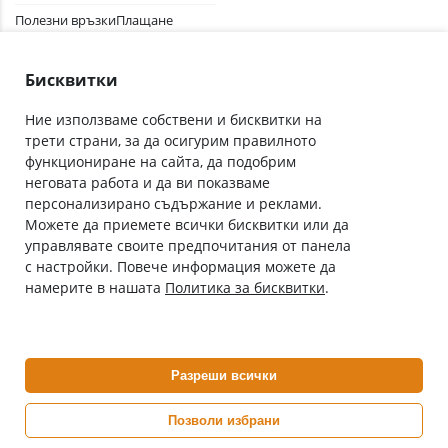
Полезни връзки
Плащане
Лични данни
Как да поръчам
Общи условия
Бисквитки
Ние използваме собствени и бисквитки на
трети страни, за да осигурим правилното
Абонирай се за нашия бюлетин
функциониране на сайта, да подобрим
Имейл адрес
неговата работа и да ви показваме
персонализирано съдържание и реклами.
Можете да приемете всички бисквитки или да
С абонамента се съгласявам с
Политиката за лични данни
.
управлявате своите предпочитания от панела
с настройки. Повече информация можете да
Онлайн аптека, част от аптеки „Ванчева“
намерите в нашата
Политика за бисквитки
.
ePharm.bg е лицензирана онлайн аптека и част от аптеки
„Ванчева“, които повече от 30 години се грижат за здравето на
своите пациенти.
Разреши всички
ePharm е лицензирана онлайн аптека от
Изпълнителна Агенция по Лекарствата
Позволи избрани