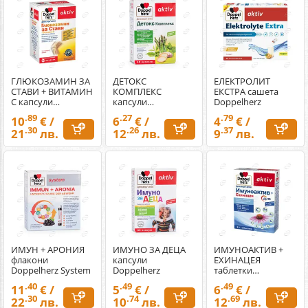
ГЛЮКОЗАМИН ЗА
ДЕТОКС
ЕЛЕКТРОЛИТ
СТАВИ + ВИТАМИН
КОМПЛЕКС
ЕКСТРА сашета
С капсули
капсули
Doppelherz
Doppelherz
Doppelherz
.89
.27
.79
10
€ /
6
€ /
4
€ /
.30
.26
.37
21
лв.
12
лв.
9
лв.
ИМУН + АРОНИЯ
ИМУНО ЗА ДЕЦА
ИМУНОАКТИВ +
флакони
капсули
ЕХИНАЦЕЯ
Doppelherz System
Doppelherz
таблетки
Doppelherz
.40
.49
.49
11
€ /
5
€ /
6
€ /
.30
.74
.69
22
лв.
10
лв.
12
лв.