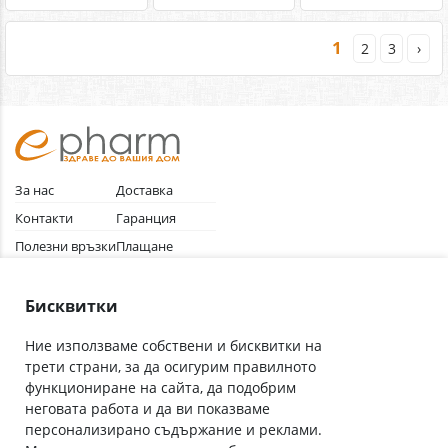
1
2
3
›
За нас
Доставка
Контакти
Гаранция
Полезни връзки
Плащане
Лични данни
Как да поръчам
Общи условия
Бисквитки
Ние използваме собствени и бисквитки на
трети страни, за да осигурим правилното
Абонирай се за нашия бюлетин
функциониране на сайта, да подобрим
Имейл адрес
неговата работа и да ви показваме
персонализирано съдържание и реклами.