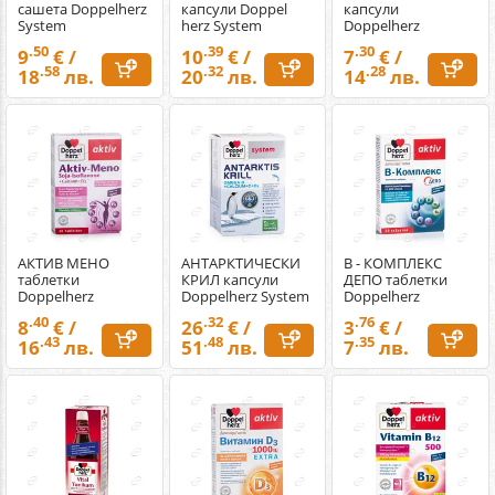
сашета Doppelherz
капсули Doppel
капсули
System
herz System
Doppelherz
.50
.39
.30
9
€ /
10
€ /
7
€ /
.58
.32
.28
18
лв.
20
лв.
14
лв.
АКТИВ МЕНО
АНТАРКТИЧЕСКИ
В - КОМПЛЕКС
таблетки
КРИЛ капсули
ДЕПО таблетки
Doppelherz
Doppelherz System
Doppelherz
.40
.32
.76
8
€ /
26
€ /
3
€ /
.43
.48
.35
16
лв.
51
лв.
7
лв.