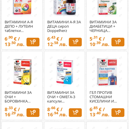
ВИТАМИНИ А-Я
ВИТАМИНИ А-Я ЗА
ВИТАМИНИ ЗА
ДЕПО + ЛУТЕИН
ДЕЦА сироп
ДИАБЕТИЦИ +
таблетки
Doppelherz
ЧЕРНИЦА
Doppelherz
таблетки
.90
.43
.31
6
€ /
6
€ /
5
€ /
Doppelherz
.50
.58
.39
13
лв.
12
лв.
10
лв.
ВИТАМИНИ ЗА
ВИТАМИНИ ЗА
ГЕЛ ПРОТИВ
ОЧИ +
ОЧИ + ОМЕГА-3
СТОМАШНИ
БОРОВИНКА
капсули
КИСЕЛИНИ И
капсули
Doppelherz
РЕФЛУКС
.33
.66
.85
8
€ /
8
€ /
6
€ /
Doppelherz
Doppelherz
.29
.94
.40
16
лв.
16
лв.
13
лв.