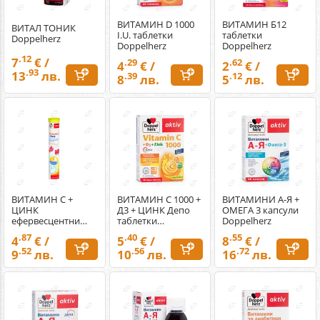
ВИТАМИН D 1000
ВИТАМИН Б12
ВИТАЛ ТОНИК
I.U. таблетки
таблетки
Doppelherz
Doppelherz
Doppelherz
.12
7
€ /
.29
.62
4
€ /
2
€ /
.93
13
лв.
.39
.12
8
лв.
5
лв.
ВИТАМИН С +
ВИТАМИН С 1000 +
ВИТАМИНИ А-Я +
ЦИНК
Д3 + ЦИНК Депо
ОМЕГА 3 капсули
ефервесцентни
таблетки
Doppelherz
таблетки
Doppelherz
.87
.40
.55
4
€ /
5
€ /
8
€ /
Doppelherz
.52
.56
.72
9
лв.
10
лв.
16
лв.