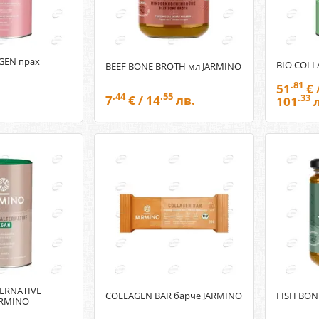
GEN прах
BIO COLL
BEEF BONE BROTH мл JARMINO
.81
51
€ 
.44
.55
7
€ / 14
лв.
.33
101
л
ERNATIVE
COLLAGEN BAR барче JARMINO
FISH BON
ARMINO