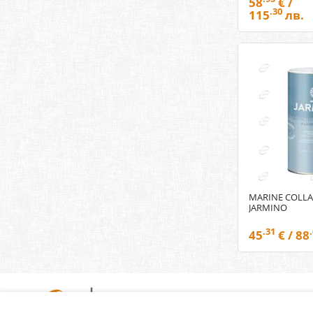
58
€ /
.30
115
лв.
MARINE COLLA
JARMINO
.31
45
€ / 88