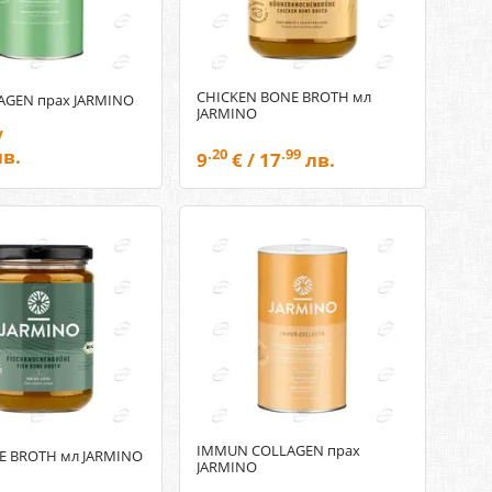
CHICKEN BONE BROTH мл
AGEN прах JARMINO
JARMINO
/
в.
.20
.99
9
€ / 17
лв.
IMMUN COLLAGEN прах
E BROTH мл JARMINO
JARMINO