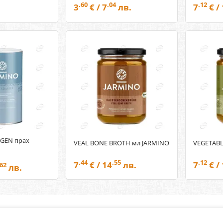
.60
.04
.12
3
€ / 7
лв.
7
€ /
GEN прах
VEAL BONE BROTH мл JARMINO
VEGETABL
.44
.55
.12
7
€ / 14
лв.
7
€ /
.62
лв.
Абонирай се за нашия бюлетин
О