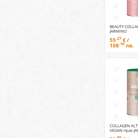
BEAUTY COLLA
JARMINO
.27
55
€ /
.10
108
лв.
COLLAGEN ALT
VEGAN прах J
.95