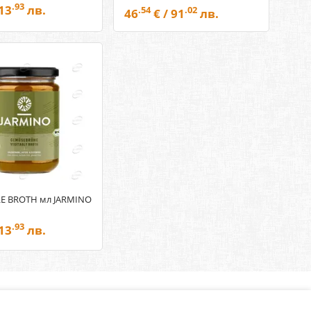
.93
 13
лв.
.54
.02
46
€ / 91
лв.
E BROTH мл JARMINO
.93
 13
лв.
нлайн аптека, част от аптеки „Ванчева“