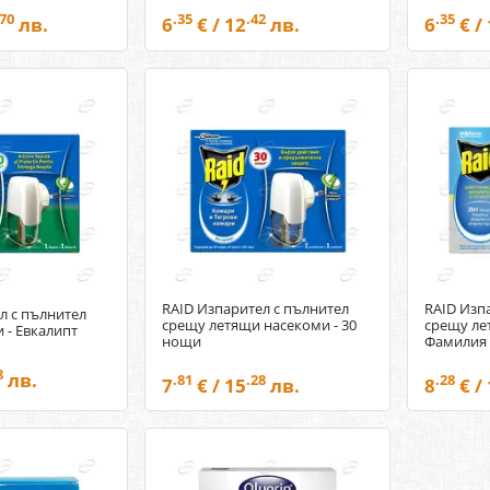
.70
.35
.42
.35
лв.
6
€ / 12
лв.
6
€ /
RAID Изпарител с пълнител
RAID Изп
л с пълнител
срещу летящи насекоми - 30
срещу ле
 - Евкалипт
нощи
Фамилия
8
лв.
.81
.28
.28
7
€ / 15
лв.
8
€ /