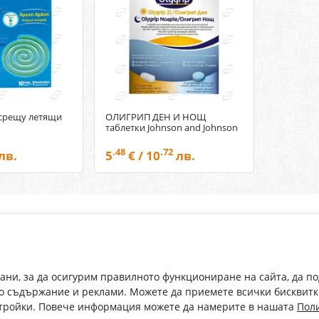
 срещу летящи
ОЛИГРИП ДЕН И НОЩ
таблетки Johnson and Johnson
.48
.72
лв.
5
€ / 10
лв.
Абонирай се за нашия бюлетин
О
Имейл адрес
eP
„В
с
рани, за да осигурим правилното функциониране на сайта, да п
С абонамента се съгласявам с
Политиката за лични данни
.
о съдържание и реклами. Можете да приемете всички бисквитк
стройки. Повече информация можете да намерите в нашата
Поли