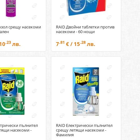
озол срещу насекоми
RAID Двойни таблетки против
сален
насекоми - 60 нощи
.23
.81
.28
 10
лв.
7
€ / 15
лв.
ктрически пълнител
RAID Електрически пълнител
тящи насекоми -
срещу летящи насекоми -
Фамилия