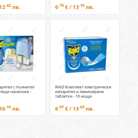
.42
.73
.16
 12
лв.
6
€ / 13
лв.
арител с пълнител
RAID Комплект електрически
тящи насекоми -
изпарител и ламинирани
таблетки - 10 нощи
.19
.97
.63
 16
лв.
6
€ / 13
лв.