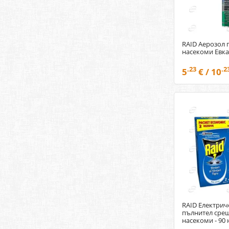
RAID Аерозол 
насекоми Евка
.23
.2
5
€ / 10
RAID Електрич
пълнител сре
насекоми - 90