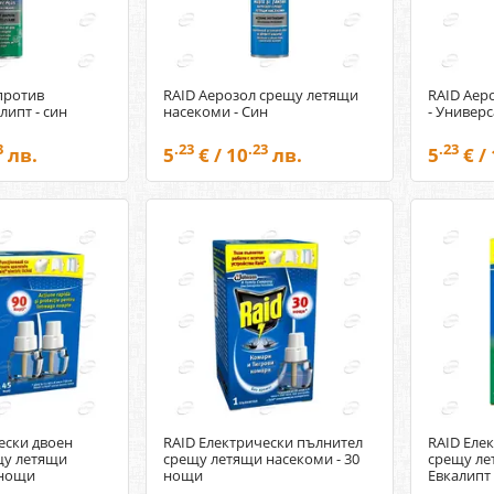
против
RAID Аерозол срещу летящи
RAID Аер
липт - син
насекоми - Син
- Универ
3
.23
.23
.23
лв.
5
€ / 10
лв.
5
€ /
ески двоен
RAID Електрически пълнител
RAID Еле
щу летящи
срещу летящи насекоми - 30
срещу ле
 нощи
нощи
Евкалипт