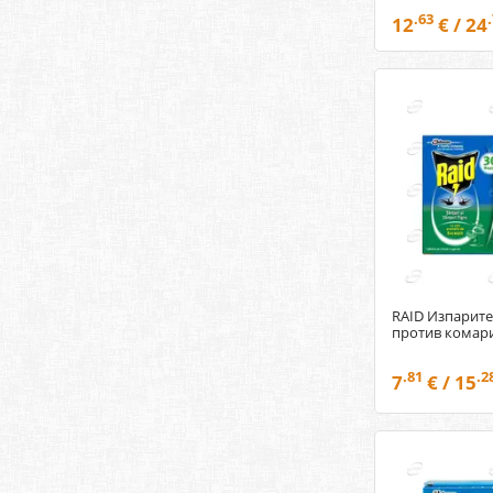
.63
12
€ / 24
RAID Изпарите
против комари
.81
.2
7
€ / 15