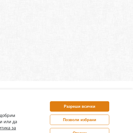
нлайн аптека, част от аптеки „Ванчева“
harm.bg е лицензирана онлайн аптека и част от аптеки
Разреши всички
анчева“, които повече от 30 години се грижат за здравето на
воите пациенти.
одобрим
Позволи избрани
и или да
ePharm е лицензирана онлайн аптека от
тика за
Изпълнителна Агенция по Лекарствата