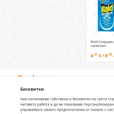
RAID Спирали
насекоми
.21
.23
4
€ / 8
Бисквитки
За нас
Доставка
Контакти
Гаранция
Ние използваме собствени и бисквитки на трети ст
неговата работа и да ви показваме персонализиран
Полезни връзки
Плащане
управлявате своите предпочитания от панела с на
Лични данни
Как да поръчам