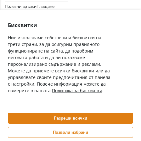
Полезни връзки
Плащане
Лични данни
Как да поръчам
Общи условия
Бисквитки
Ние използваме собствени и бисквитки на
трети страни, за да осигурим правилното
Абонирай се за нашия бюлетин
функциониране на сайта, да подобрим
Имейл адрес
неговата работа и да ви показваме
персонализирано съдържание и реклами.
Можете да приемете всички бисквитки или да
С абонамента се съгласявам с
Политиката за лични данни
.
управлявате своите предпочитания от панела
с настройки. Повече информация можете да
Онлайн аптека, част от аптеки „Ванчева“
намерите в нашата
Политика за бисквитки
.
ePharm.bg е лицензирана онлайн аптека и част от аптеки
„Ванчева“, които повече от 30 години се грижат за здравето на
своите пациенти.
Разреши всички
ePharm е лицензирана онлайн аптека от
Изпълнителна Агенция по Лекарствата
Позволи избрани