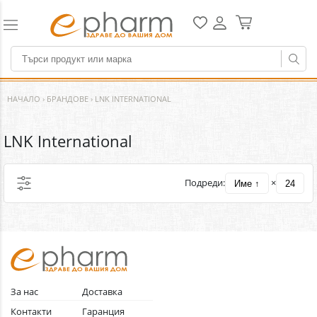
НАЧАЛО
›
БРАНДОВЕ
›
LNK INTERNATIONAL
LNK International
Подреди:
×
Име ↑
24
За нас
Доставка
Контакти
Гаранция