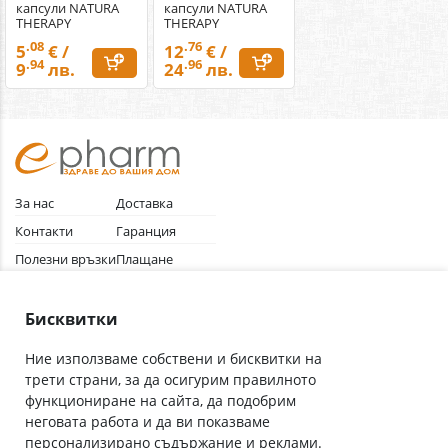
капсули NATURA
капсули NATURA
THERAPY
THERAPY
.08
.76
5
€ /
12
€ /
.94
.96
9
лв.
24
лв.
За нас
Доставка
Контакти
Гаранция
Полезни връзки
Плащане
Лични данни
Как да поръчам
Общи условия
Бисквитки
Ние използваме собствени и бисквитки на
трети страни, за да осигурим правилното
Абонирай се за нашия бюлетин
функциониране на сайта, да подобрим
Имейл адрес
неговата работа и да ви показваме
персонализирано съдържание и реклами.