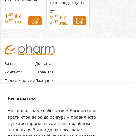
течен подсладител
от
от
.87
1
€ /
.13
2
€ /
.66
3
лв.
.17
4
лв.
За нас
Доставка
Контакти
Гаранция
Полезни връзки
Плащане
Лични данни
Как да поръчам
Общи условия
Бисквитки
Ние използваме собствени и бисквитки на
трети страни, за да осигурим правилното
Абонирай се за нашия бюлетин
функциониране на сайта, да подобрим
Имейл адрес
неговата работа и да ви показваме