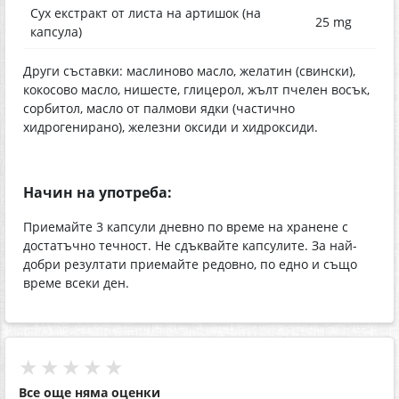
Сух екстракт от листа на артишок (на
25 mg
капсула)
Други съставки: маслиново масло, желатин (свински),
кокосово масло, нишесте, глицерол, жълт пчелен восък,
сорбитол, масло от палмови ядки (частично
хидрогенирано), железни оксиди и хидроксиди.
Начин на употреба:
Приемайте 3 капсули дневно по време на хранене с
достатъчно течност. Не сдъквайте капсулите. За най-
добри резултати приемайте редовно, по едно и също
време всеки ден.
★★★★★
Все още няма оценки