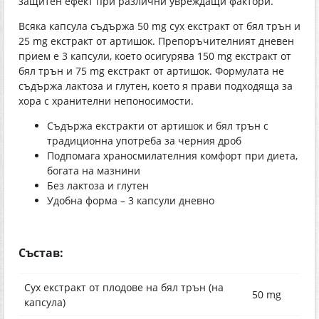
защитен ефект при различни увреждащи фактори.
Всяка капсула съдържа 50 mg сух екстракт от бял трън и
25 mg екстракт от артишок. Препоръчителният дневен
прием е 3 капсули, което осигурява 150 mg екстракт от
бял трън и 75 mg екстракт от артишок. Формулата не
съдържа лактоза и глутен, което я прави подходяща за
хора с хранителни непоносимости.
Съдържа екстракти от артишок и бял трън с
традиционна употреба за черния дроб
Подпомага храносмилателния комфорт при диета,
богата на мазнини
Без лактоза и глутен
Удобна форма – 3 капсули дневно
Състав:
Сух екстракт от плодове на бял трън (на
50 mg
капсула)