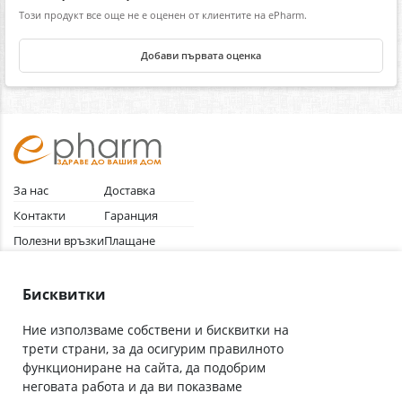
Този продукт все още не е оценен от клиентите на ePharm.
Добави първата оценка
За нас
Доставка
Контакти
Гаранция
Полезни връзки
Плащане
Лични данни
Как да поръчам
Общи условия
Бисквитки
Ние използваме собствени и бисквитки на
трети страни, за да осигурим правилното
Абонирай се за нашия бюлетин
функциониране на сайта, да подобрим
Имейл адрес
неговата работа и да ви показваме