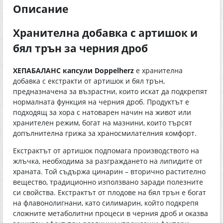
Описание
Хранителна добавка с артишок и
бял трън за черния дроб
ХЕПАБАЛАНС капсули Doppelherz
е хранителна
добавка с екстракти от артишок и бял трън,
предназначена за възрастни, които искат да подкрепят
нормалната функция на черния дроб. Продуктът е
подходящ за хора с натоварен начин на живот или
хранителен режим, богат на мазнини, които търсят
допълнителна грижа за храносмилателния комфорт.
Екстрактът от артишок подпомага производството на
жлъчка, необходима за разграждането на липидите от
храната. Той съдържа цинарин – вторично растително
вещество, традиционно използвано заради полезните
си свойства. Екстрактът от плодове на бял трън е богат
на флавонолигнани, като силимарин, който подкрепя
сложните метаболитни процеси в черния дроб и оказва