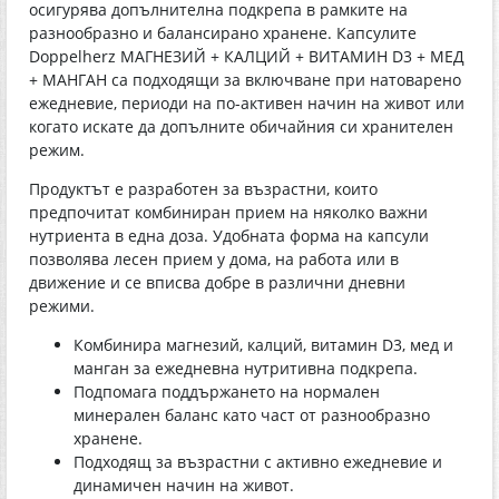
осигурява допълнителна подкрепа в рамките на
разнообразно и балансирано хранене. Капсулите
Doppelherz МАГНЕЗИЙ + КАЛЦИЙ + ВИТАМИН D3 + МЕД
+ МАНГАН са подходящи за включване при натоварено
ежедневие, периоди на по-активен начин на живот или
когато искате да допълните обичайния си хранителен
режим.
Продуктът е разработен за възрастни, които
предпочитат комбиниран прием на няколко важни
нутриента в една доза. Удобната форма на капсули
позволява лесен прием у дома, на работа или в
движение и се вписва добре в различни дневни
режими.
Комбинира магнезий, калций, витамин D3, мед и
манган за ежедневна нутритивна подкрепа.
Подпомага поддържането на нормален
минерален баланс като част от разнообразно
хранене.
Подходящ за възрастни с активно ежедневие и
динамичен начин на живот.