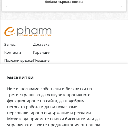
Добави първата оценка
За нас
Доставка
Контакти
Гаранция
Полезни връзки
Плащане
Лични данни
Как да поръчам
Общи условия
Бисквитки
Ние използваме собствени и бисквитки на
трети страни, за да осигурим правилното
Абонирай се за нашия бюлетин
функциониране на сайта, да подобрим
Имейл адрес
неговата работа и да ви показваме
персонализирано съдържание и реклами.
Можете да приемете всички бисквитки или да
С абонамента се съгласявам с
Политиката за лични данни
.
управлявате своите предпочитания от панела