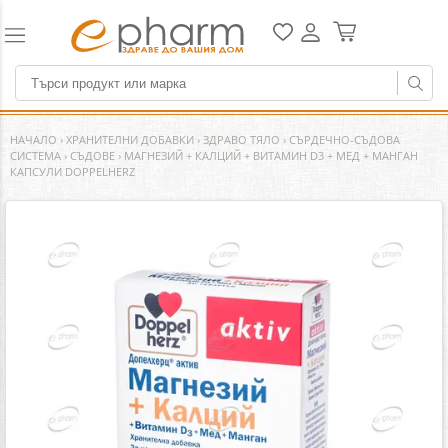
НАЧАЛО
›
ХРАНИТЕЛНИ ДОБАВКИ
›
ЗДРАВО ТЯЛО
›
СЪРДЕЧНО-СЪДОВА
СИСТЕМА
›
СЪДОВЕ
›
МАГНЕЗИЙ + КАЛЦИЙ + ВИТАМИН D3 + МЕД + МАНГАН
КАПСУЛИ DOPPELHERZ