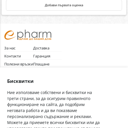
Добави първата оценка
За нас
Доставка
Контакти
Гаранция
Полезни връзки
Плащане
Лични данни
Как да поръчам
Общи условия
Бисквитки
Ние използваме собствени и бисквитки на
трети страни, за да осигурим правилното
Абонирай се за нашия бюлетин
функциониране на сайта, да подобрим
Имейл адрес
неговата работа и да ви показваме
персонализирано съдържание и реклами.
Можете да приемете всички бисквитки или да
С абонамента се съгласявам с
Политиката за лични данни
.