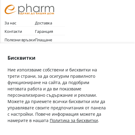
За нас
Доставка
Контакти
Гаранция
Полезни връзки
Плащане
Лични данни
Как да поръчам
Общи условия
Бисквитки
Ние използваме собствени и бисквитки на
трети страни, за да осигурим правилното
Абонирай се за нашия бюлетин
функциониране на сайта, да подобрим
Имейл адрес
неговата работа и да ви показваме
персонализирано съдържание и реклами.
Можете да приемете всички бисквитки или да
С абонамента се съгласявам с
Политиката за лични данни
.
управлявате своите предпочитания от панела
с настройки. Повече информация можете да
Онлайн аптека, част от аптеки „Ванчева“
намерите в нашата
Политика за бисквитки
.
ePharm.bg е лицензирана онлайн аптека и част от аптеки
„Ванчева“, които повече от 30 години се грижат за здравето на