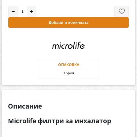
−
+
Добави в количката
ОПАКОВКА
3 броя
Описание
Microlife филтри за инхалатор