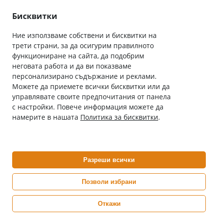
Лични данни
Как да поръчам
Общи условия
Бисквитки
Ние използваме собствени и бисквитки на
трети страни, за да осигурим правилното
Абонирай се за нашия бюлетин
функциониране на сайта, да подобрим
Имейл адрес
неговата работа и да ви показваме
персонализирано съдържание и реклами.
Можете да приемете всички бисквитки или да
С абонамента се съгласявам с
Политиката за лични данни
.
управлявате своите предпочитания от панела
с настройки. Повече информация можете да
Онлайн аптека, част от аптеки „Ванчева“
намерите в нашата
Политика за бисквитки
.
ePharm.bg е лицензирана онлайн аптека и част от аптеки
„Ванчева“, които повече от 30 години се грижат за здравето на
своите пациенти.
Разреши всички
ePharm е лицензирана онлайн аптека от
Изпълнителна Агенция по Лекарствата
Позволи избрани
Откажи
0882 444 666
Понеделник ÷ Петък: 9:00 ÷ 18:00 часа