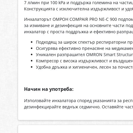
7 л/мин при 100 kРа и поддържа големина на части
Конструкцията с изключителна издържливост и удо
Инхалаторът ОМРОН COMPAIR PRO NE-C 900 подпомаг
за измиване и дезинфекция на основните части под
инхалатор с проста поддръжка и ефективно разпра
Подходящ за широк спектър респираторни пр
Осигурява ефективно пренасяне на медикаме
Уникален разпрашител OMRON Smart Structure
Компресор с висока издържливост и въздушен 
Удобна дръжка и хигиеничен, лесен за почист
Начин на употреба:
Използвайте инхалатора според указанията за респ
дезинфекцирайте веднъж седмично. Оставяйте част