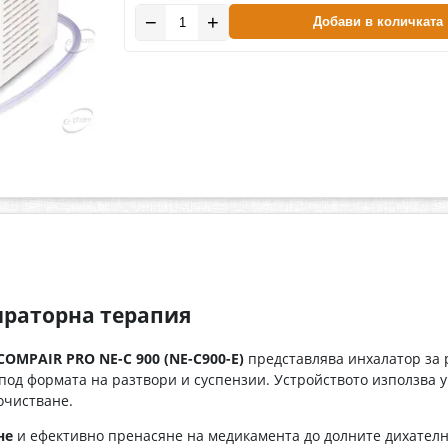
−
+
Добави в количката
ираторна терапия
MPAIR PRO NE-C 900 (NE-C900-E)
представлява инхалатор за 
под формата на разтвори и суспензии. Устройството използва
очистване.
не
и ефективно пренасяне на медикамента до долните дихател