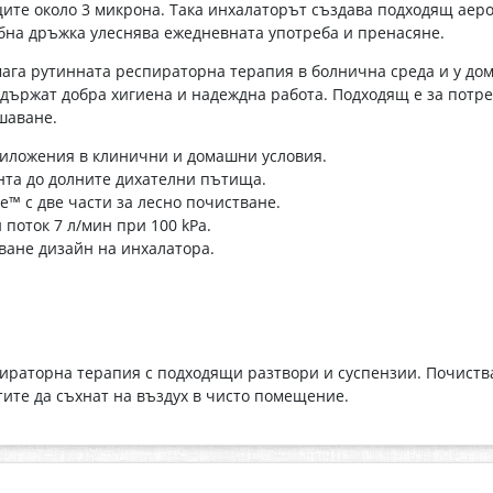
ците около 3 микрона. Така инхалаторът създава подходящ аеро
бна дръжка улеснява ежедневната употреба и пренасяне.
а рутинната респираторна терапия в болнична среда и у дом
държат добра хигиена и надеждна работа. Подходящ е за потре
шаване.
иложения в клинични и домашни условия.
нта до долните дихателни пътища.
™ с две части за лесно почистване.
поток 7 л/мин при 100 kРа.
ване дизайн на инхалатора.
ираторна терапия с подходящи разтвори и суспензии. Почиств
ите да съхнат на въздух в чисто помещение.