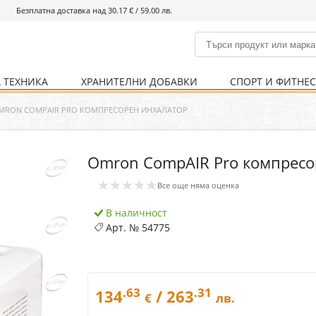
Безплатна доставка над 30.17 € / 59.00 лв.
 ТЕХНИКА
ХРАНИТЕЛНИ ДОБАВКИ
СПОРТ И ФИТНЕ
и
% Хранителни добавки
Болно гърло
Инхалатори
Кости и стави
Храни и напитки
Детска козметика
Уреди
Хигиена на тялото
% Спорт и фитнес
Ваксини
Термометри
Нервна система
Уреди и аксесоари
Козметика за мъже
Хранене
Предпазни стредства
MRON COMPAIR PRO КОМПРЕСОРЕН ИНХАЛАТОР
Omron CompAIR Pro компресо
Кости и стави
Нервна система
★★★★★
Все още няма оценка
Храносмилателна
Хомеопатия
система
В наличност
Арт. №
54775
.63
.31
134
/ 263
€
лв.