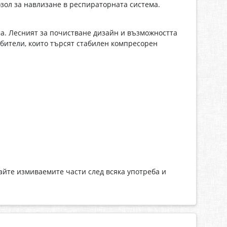
зол за навлизане в респираторната система.
а. Лесният за почистване дизайн и възможността
бители, които търсят стабилен компресорен
айте измиваемите части след всяка употреба и