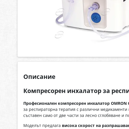
Описание
Компресорен инхалатор за респ
Професионален компресорен инхалатор OMRON CO
за респираторна терапия с различни медикаменти 
съставен само от две части за лесно сглобяване и п
Моделът предлага
висока скорост на разпрашава