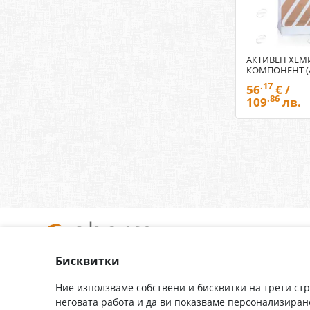
АКТИВЕН ХЕ
КОМПОНЕНТ (A
.17
56
€ /
.86
109
лв.
Бисквитки
За нас
Доставка
Контакти
Гаранция
Ние използваме собствени и бисквитки на трети ст
неговата работа и да ви показваме персонализиран
Полезни връзки
Плащане