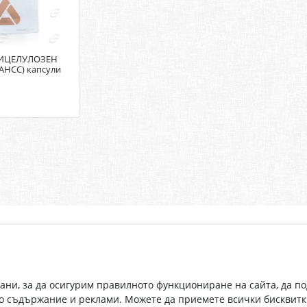
МИЦЕЛУЛОЗЕН
HCC) капсули
Абонирай се за нашия бюлетин
О
Имейл адрес
eP
„В
с
рани, за да осигурим правилното функциониране на сайта, да п
С абонамента се съгласявам с
Политиката за лични данни
.
о съдържание и реклами. Можете да приемете всички бисквитк