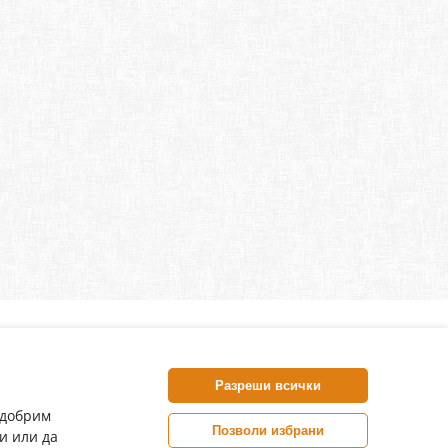
нлайн аптека, част от аптеки „Ванчева“
harm.bg е лицензирана онлайн аптека и част от аптеки
Разреши всички
анчева“, които повече от 30 години се грижат за здравето на
воите пациенти.
одобрим
Позволи избрани
и или да