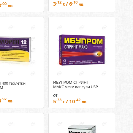
.12
.10
3
/ 6
.00
8
€
лв.
лв.
ИБУПРОМ СПРИНТ
400 таблетки
МАКС меки капсули USP
RM
от
.97
4
.33
.42
5
/ 10
лв.
€
лв.