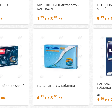
МПЛЕКС
МИЛОФЕН 200 мг таблетки
НО - ШПА
DANHSON
Sanofi
.95
.81
.13
1
/ 3
5
/ 
лв.
€
лв.
€
ПАНАДОЛ
таблетки Sanofi
НУРУЛИН ДУО таблетки
таблетки
от
.11
.04
4
/ 8
лв.
€
лв.
.40
1
/ 
€