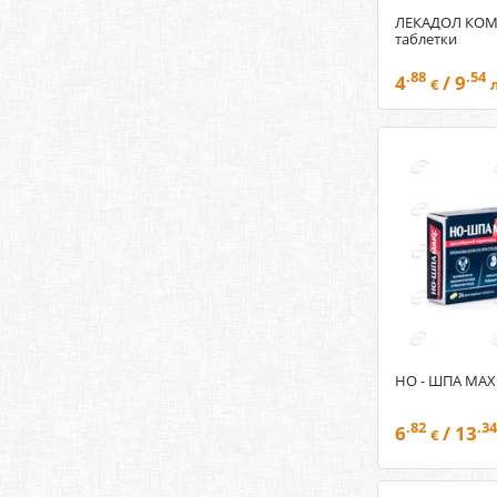
ЛЕКАДОЛ КО
таблетки
.88
.54
4
/ 9
€
НО - ШПА MAX 
.82
.34
6
/ 13
€