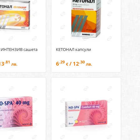
 ИНТЕНЗИВ сашета
КЕТОНАЛ капсули
.81
.29
.30
13
6
/ 12
лв.
€
лв.