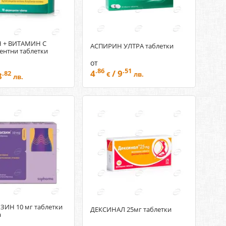
 + ВИТАМИН C
АСПИРИН УЛТРА таблетки
ентни таблетки
от
.86
.51
4
/ 9
.82
8
€
лв.
лв.
ИН 10 мг таблетки
ДЕКСИНАЛ 25мг таблетки
a