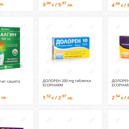
.00
.87
3
/ 5
.09
лв.
4
/ 
€
лв.
€
ДОЛОРЕН 200 mg таблетки
ДОЛОРЕН 
 мг сашета
ECOPHARM
ECOPHA
.52
.97
.54
1
/ 2
2
/ 
лв.
€
лв.
€