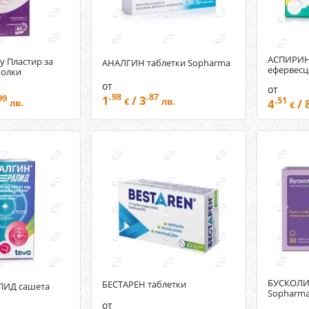
АСПИРИН
dy Пластир за
АНАЛГИН таблетки Sopharma
ефервесц
болки
от
от
.98
.87
1
/ 3
99
.51
€
лв.
4
/ 
лв.
€
БУСКОЛИЗ
БЕСТАРЕН таблетки
ПИД сашета
Sopharm
от