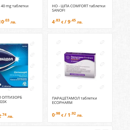
 40 mg таблетки
НО - ШПА COMFORT таблетки
SANOFI
.03
.83
.45
10
4
/ 9
лв.
€
лв.
 ОПТИЗОРБ
ПАРАЦЕТАМОЛ таблетки
 GSK
ECOPHARM
.98
.92
0
/ 1
.74
2
€
лв.
лв.