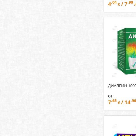
.04
.90
4
/ 7
€
ДИАЛГИН 1000
от
.65
.96
7
/ 14
€