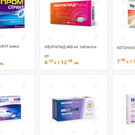
ИНТ меки
ИБУРАПИД 400 мг таблетки
КЕТОНАЛ
от
.06
7
/ 
.33
.38
6
/ 12
€
€
лв.
лв.