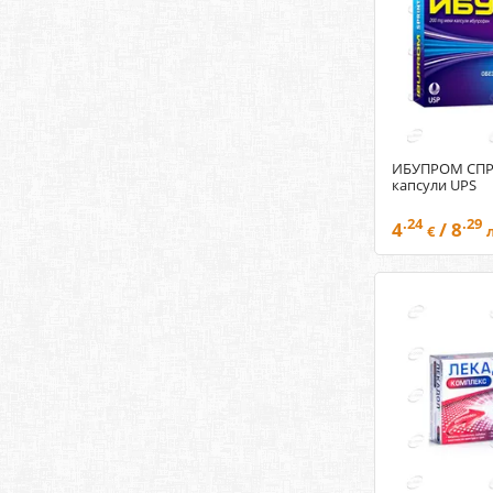
ИБУПРОМ СПР
капсули UPS
.24
.29
4
/ 8
€