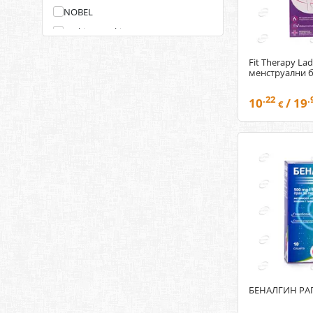
NOBEL
Reckitt Benckiser
SANDOZ
Fit Therapy La
SANOFI
менструални 
SEVEX PHARMA
.22
.
10
/ 19
€
Sopharma
TEVA
UPSA
USP Balkans
Химакс Фарма
БЕНАЛГИН РА